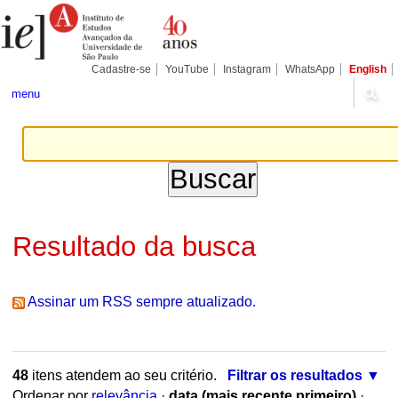
Ir
Ferramentas
Seções
para
Pessoais
o
conteúdo.
|
Cadastre-se
YouTube
Instagram
WhatsApp
English
Ir
para
menu
a
navegação
Resultado da busca
Assinar um RSS sempre atualizado.
48
itens atendem ao seu critério.
Filtrar os resultados
Ordenar por
relevância
·
data (mais recente primeiro)
·