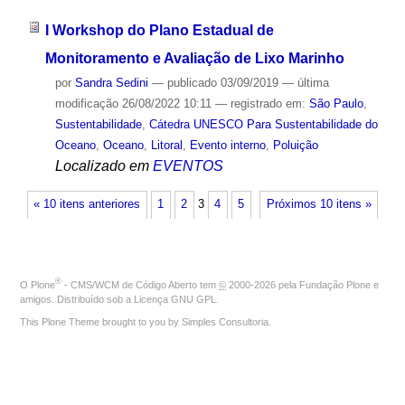
I Workshop do Plano Estadual de
Monitoramento e Avaliação de Lixo Marinho
por
Sandra Sedini
—
publicado
03/09/2019
—
última
modificação
26/08/2022 10:11
— registrado em:
São Paulo
,
Sustentabilidade
,
Cátedra UNESCO Para Sustentabilidade do
Oceano
,
Oceano
,
Litoral
,
Evento interno
,
Poluição
Localizado em
EVENTOS
« 10 itens anteriores
1
2
3
4
5
Próximos 10 itens »
®
O
Plone
- CMS/WCM de Código Aberto
tem
©
2000-2026 pela
Fundação Plone
e
amigos. Distribuído sob a
Licença GNU GPL
.
This Plone Theme brought to you by
Simples Consultoria
.