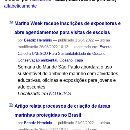
alfabeticamente
Marina Week recebe inscrições de expositores e
abre agendamentos para visitas de escolas
por
Beatriz Herminio
—
publicado
13/04/2022
—
última
modificação
26/08/2022 10:13
— registrado em:
Evento
,
Cátedra UNESCO Para Sustentabilidade do Oceano
,
Conservação ambiental
,
Oceano
,
capa
Semana do Mar de São Paulo abordará o uso
sustentável do ambiente marinho com atividades
educativas, oficinas e exposições para jovens e
adolescentes
Localizado em
NOTÍCIAS
Artigo relata processos de criação de áreas
marinhas protegidas no Brasil
por
Beatriz Herminio
—
publicado
21/02/2022
—
última
modificação
26/08/2022 10:17
— registrado em: