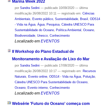
Marina Week 2022
por
Sandra Sedini
—
publicado
10/09/2020
—
última
modificação
26/08/2022 10:11
— registrado em:
Ciências
Ambientais
,
Evento público
,
Sustentabilidade
,
Brasil
,
ODS14
- Vida na Água
,
Água
,
Pesquisa
,
Cátedra UNESCO Para
Sustentabilidade do Oceano
,
Política Ambiental
,
Oceano
,
Biodiversidade
,
Unesco
,
Conhecimento
Localizado em
EVENTOS
II Workshop do Plano Estadual de
Monitoramento e Avaliação de Lixo do Mar
por
Sandra Sedini
—
publicado
17/08/2020
—
última
modificação
26/08/2022 10:17
— registrado em:
Recursos
Naturais
,
Evento online
,
ODS14 - Vida na Água
,
Poluição
,
Cátedra UNESCO Para Sustentabilidade do Oceano
,
Oceano
,
Evento interno
,
Conhecimento
Localizado em
EVENTOS
Websérie 'Futuro do Oceano' começa com