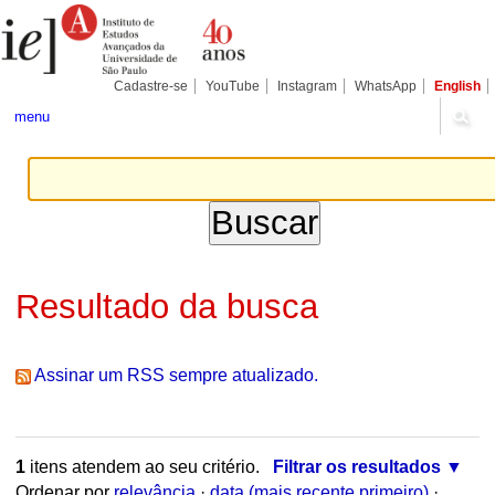
Ir
Ferramentas
Seções
para
Pessoais
o
conteúdo.
|
Cadastre-se
YouTube
Instagram
WhatsApp
English
Ir
para
menu
a
navegação
Resultado da busca
Assinar um RSS sempre atualizado.
1
itens atendem ao seu critério.
Filtrar os resultados
Ordenar por
relevância
·
data (mais recente primeiro)
·