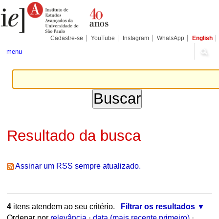
Ir
Ferramentas
Seções
para
Pessoais
o
conteúdo.
|
Cadastre-se
YouTube
Instagram
WhatsApp
English
Ir
para
menu
a
navegação
Resultado da busca
Assinar um RSS sempre atualizado.
4
itens atendem ao seu critério.
Filtrar os resultados
Ordenar por
relevância
·
data (mais recente primeiro)
·