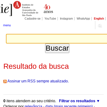
Ir
Ferramentas
para
Pessoais
o
conteúdo.
|
Cadastre-se
YouTube
Instagram
WhatsApp
English
Ir
para
menu
a
navegação
Resultado da busca
Assinar um RSS sempre atualizado.
0
itens atendem ao seu critério.
Filtrar os resultados
Ordenar por
relevância
·
data (mais recente primeiro)
·