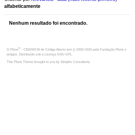
alfabeticamente
Nenhum resultado foi encontrado.
®
O
Plone
- CMS/WCM de Código Aberto
tem
©
2000-2026 pela
Fundação Plone
e
amigos. Distribuído sob a
Licença GNU GPL
.
This Plone Theme brought to you by
Simples Consultoria
.