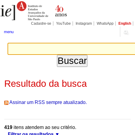
Ir
Ferramentas
Seções
para
Pessoais
o
conteúdo.
|
Cadastre-se
YouTube
Instagram
WhatsApp
English
Ir
para
menu
a
navegação
Resultado da busca
Assinar um RSS sempre atualizado.
419
itens atendem ao seu critério.
Filtrar os resultados