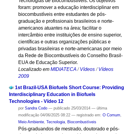
Tecnologias de Biocombustíveis. Os objetivos
foram: promover a educação interdisciplinar em
biocombustíveis entre estudantes de pós-
graduação e profissionais brasileiros e norte-
americanos atuantes na área; facilitar o
intercâmbio entre instituições de ensino superior,
científicas e outras organizações públicas e
privadas brasileiras e norte-americanas por meio
da Rede de Biocombustíveis do Conselho Brasil-
EUA de Educação Superior.
Localizado em
MIDIATECA
/
Vídeos
/
Vídeos
2009
1st Brazil-USA Biofuels Short Course: Providing
Interdisciplinary Education in Biofuels
Technologies - Vídeo 12
por
Sandra Codo
—
publicado
25/03/2014
—
última
modificação
04/06/2025 08:22
— registrado em:
O Comum
,
Meio Ambiente
,
Tecnologia
,
Biocombustíveis
Pós-graduandos de mestrado, doutorado e pós-