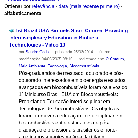
Ordenar por
relevância
·
data (mais recente primeiro)
·
alfabeticamente
1st Brazil-USA Biofuels Short Course: Providing
Interdisciplinary Education in Biofuels
Technologies - Vídeo 10
por
Sandra Codo
—
publicado
25/03/2014
—
última
modificação
04/06/2025 08:16
— registrado em:
O Comum
,
Meio Ambiente
,
Tecnologia
,
Biocombustíveis
Pós-graduandos de mestrado, doutorado e pós-
doutorado interessados em bioenergia e estudos
avançados em biocombustíveis foram os alvos do
1º Minicurso Brasil-EUA em Biocombustíveis:
Propiciando Educação Interdisciplinar em
Tecnologias de Biocombustíveis. Os objetivos
foram: promover a educação interdisciplinar em
biocombustíveis entre estudantes de pós-
graduação e profissionais brasileiros e norte-
americanos atuantes na área; facilitar o