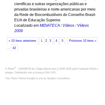
científicas e outras organizações públicas e
privadas brasileiras e norte-americanas por meio
da Rede de Biocombustíveis do Conselho Brasil-
EUA de Educação Superior.
Localizado em
MIDIATECA
/
Vídeos
/
Vídeos
2009
« 10 itens anteriores
1
2
3
4
5
Próximos 10 itens »
…
42
®
O
Plone
- CMS/WCM de Código Aberto
tem
©
2000-2026 pela
Fundação Plone
e
amigos. Distribuído sob a
Licença GNU GPL
.
This Plone Theme brought to you by
Simples Consultoria
.