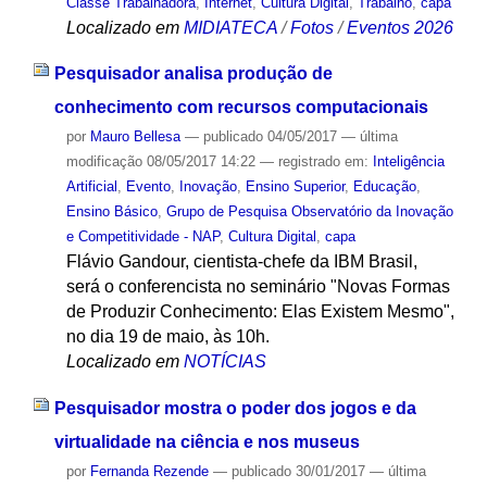
Classe Trabalhadora
,
Internet
,
Cultura Digital
,
Trabalho
,
capa
Localizado em
MIDIATECA
/
Fotos
/
Eventos 2026
Pesquisador analisa produção de
conhecimento com recursos computacionais
por
Mauro Bellesa
—
publicado
04/05/2017
—
última
modificação
08/05/2017 14:22
— registrado em:
Inteligência
Artificial
,
Evento
,
Inovação
,
Ensino Superior
,
Educação
,
Ensino Básico
,
Grupo de Pesquisa Observatório da Inovação
e Competitividade - NAP
,
Cultura Digital
,
capa
Flávio Gandour, cientista-chefe da IBM Brasil,
será o conferencista no seminário "Novas Formas
de Produzir Conhecimento: Elas Existem Mesmo",
no dia 19 de maio, às 10h.
Localizado em
NOTÍCIAS
Pesquisador mostra o poder dos jogos e da
virtualidade na ciência e nos museus
por
Fernanda Rezende
—
publicado
30/01/2017
—
última