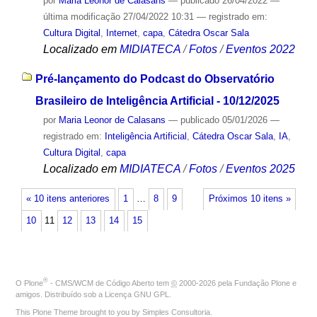
por
Maria Leonor de Calasans
—
publicado
26/04/2022
—
última modificação
27/04/2022 10:31
— registrado em:
Cultura Digital
,
Internet
,
capa
,
Cátedra Oscar Sala
Localizado em
MIDIATECA
/
Fotos
/
Eventos 2022
Pré-lançamento do Podcast do Observatório
Brasileiro de Inteligência Artificial - 10/12/2025
por
Maria Leonor de Calasans
—
publicado
05/01/2026
—
registrado em:
Inteligência Artificial
,
Cátedra Oscar Sala
,
IA
,
Cultura Digital
,
capa
Localizado em
MIDIATECA
/
Fotos
/
Eventos 2025
« 10 itens anteriores
1
…
8
9
Próximos 10 itens »
10
11
12
13
14
15
®
O
Plone
- CMS/WCM de Código Aberto
tem
©
2000-2026 pela
Fundação Plone
e
amigos. Distribuído sob a
Licença GNU GPL
.
This Plone Theme brought to you by
Simples Consultoria
.