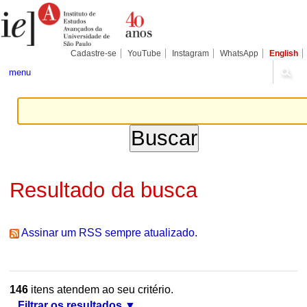
Ir
Ferramentas
Seções
para
Pessoais
o
conteúdo.
|
Cadastre-se
YouTube
Instagram
WhatsApp
English
Ir
para
menu
a
navegação
Resultado da busca
Assinar um RSS sempre atualizado.
146
itens atendem ao seu critério.
Filtrar os resultados