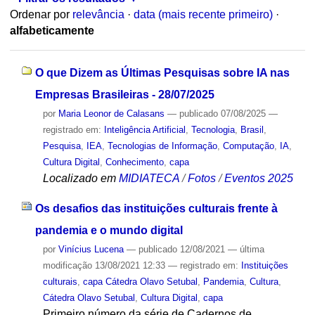
Ordenar por
relevância
·
data (mais recente primeiro)
·
alfabeticamente
O que Dizem as Últimas Pesquisas sobre IA nas
Empresas Brasileiras - 28/07/2025
por
Maria Leonor de Calasans
—
publicado
07/08/2025
—
registrado em:
Inteligência Artificial
,
Tecnologia
,
Brasil
,
Pesquisa
,
IEA
,
Tecnologias de Informação
,
Computação
,
IA
,
Cultura Digital
,
Conhecimento
,
capa
Localizado em
MIDIATECA
/
Fotos
/
Eventos 2025
Os desafios das instituições culturais frente à
pandemia e o mundo digital
por
Vinícius Lucena
—
publicado
12/08/2021
—
última
modificação
13/08/2021 12:33
— registrado em:
Instituições
culturais
,
capa Cátedra Olavo Setubal
,
Pandemia
,
Cultura
,
Cátedra Olavo Setubal
,
Cultura Digital
,
capa
Primeiro número da série de Cadernos de