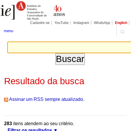
Ir
Ferramentas
Seções
para
Pessoais
o
conteúdo.
|
Cadastre-se
YouTube
Instagram
WhatsApp
English
Ir
para
menu
a
navegação
Resultado da busca
Assinar um RSS sempre atualizado.
283
itens atendem ao seu critério.
Filtrar os resultados