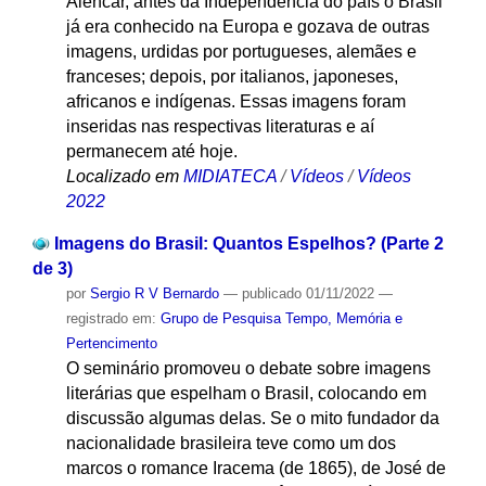
Alencar, antes da Independência do país o Brasil
já era conhecido na Europa e gozava de outras
imagens, urdidas por portugueses, alemães e
franceses; depois, por italianos, japoneses,
africanos e indígenas. Essas imagens foram
inseridas nas respectivas literaturas e aí
permanecem até hoje.
Localizado em
MIDIATECA
/
Vídeos
/
Vídeos
2022
Imagens do Brasil: Quantos Espelhos? (Parte 2
de 3)
por
Sergio R V Bernardo
—
publicado
01/11/2022
—
registrado em:
Grupo de Pesquisa Tempo, Memória e
Pertencimento
O seminário promoveu o debate sobre imagens
literárias que espelham o Brasil, colocando em
discussão algumas delas. Se o mito fundador da
nacionalidade brasileira teve como um dos
marcos o romance Iracema (de 1865), de José de