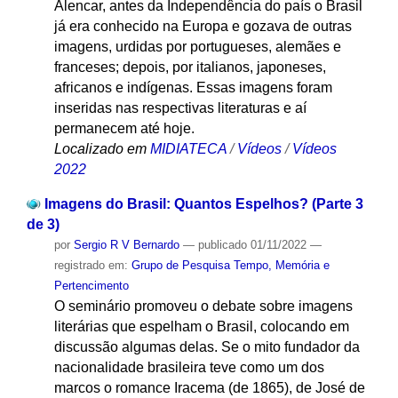
Alencar, antes da Independência do país o Brasil
já era conhecido na Europa e gozava de outras
imagens, urdidas por portugueses, alemães e
franceses; depois, por italianos, japoneses,
africanos e indígenas. Essas imagens foram
inseridas nas respectivas literaturas e aí
permanecem até hoje.
Localizado em
MIDIATECA
/
Vídeos
/
Vídeos
2022
Imagens do Brasil: Quantos Espelhos? (Parte 3
de 3)
por
Sergio R V Bernardo
—
publicado
01/11/2022
—
registrado em:
Grupo de Pesquisa Tempo, Memória e
Pertencimento
O seminário promoveu o debate sobre imagens
literárias que espelham o Brasil, colocando em
discussão algumas delas. Se o mito fundador da
nacionalidade brasileira teve como um dos
marcos o romance Iracema (de 1865), de José de