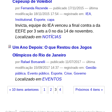
Cepeusp de Voleibol
por
Fernanda Rezende
—
publicado
17/11/2015
—
última
modificação
18/11/2015 17:54
— registrado em:
IEA
,
Institutional
,
Esporte
,
capa
Invicta, equipe do IEA venceu a final contra a da
EEFE por 3 sets a 0 no dia 14 de novembro.
Localizado em
NOTÍCIAS
Um Ano Depois: O que Restou dos Jogos
Olímpicos do Rio de Janeiro
por
Rafael Borsanelli
—
publicado
11/07/2017
—
última
modificação
15/09/2017 14:37
— registrado em:
Gestão
pública
,
Evento público
,
Esporte
,
Crise
,
Governo
Localizado em
EVENTOS
« 10 itens anteriores
1
2
3
4
Próximos 4 itens »
®
O
Plone
- CMS/WCM de Código Aberto
tem
©
2000-2026 pela
Fundação Plone
e