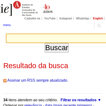
Ir
Ferramentas
Seções
para
Pessoais
o
conteúdo.
|
Cadastre-se
YouTube
Instagram
WhatsApp
English
Ir
para
menu
a
navegação
Resultado da busca
Assinar um RSS sempre atualizado.
34
itens atendem ao seu critério.
Filtrar os resultados
Ordenar por
relevância
·
data (mais recente primeiro)
·