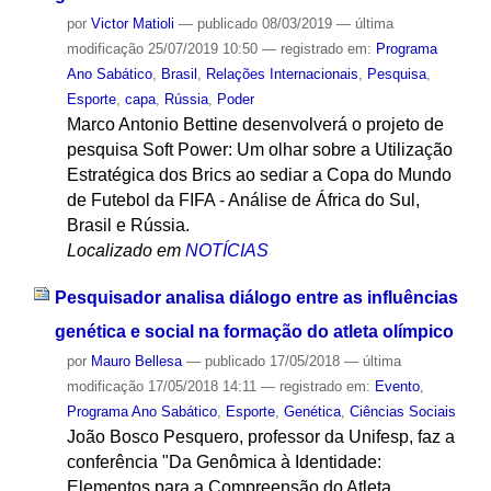
por
Victor Matioli
—
publicado
08/03/2019
—
última
modificação
25/07/2019 10:50
— registrado em:
Programa
Ano Sabático
,
Brasil
,
Relações Internacionais
,
Pesquisa
,
Esporte
,
capa
,
Rússia
,
Poder
Marco Antonio Bettine desenvolverá o projeto de
pesquisa Soft Power: Um olhar sobre a Utilização
Estratégica dos Brics ao sediar a Copa do Mundo
de Futebol da FIFA - Análise de África do Sul,
Brasil e Rússia.
Localizado em
NOTÍCIAS
Pesquisador analisa diálogo entre as influências
genética e social na formação do atleta olímpico
por
Mauro Bellesa
—
publicado
17/05/2018
—
última
modificação
17/05/2018 14:11
— registrado em:
Evento
,
Programa Ano Sabático
,
Esporte
,
Genética
,
Ciências Sociais
João Bosco Pesquero, professor da Unifesp, faz a
conferência "Da Genômica à Identidade:
Elementos para a Compreensão do Atleta