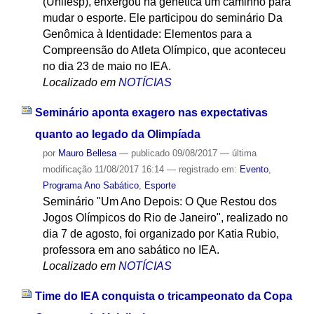
(Unifesp), enxergou na genética um caminho para
mudar o esporte. Ele participou do seminário Da
Genômica à Identidade: Elementos para a
Compreensão do Atleta Olímpico, que aconteceu
no dia 23 de maio no IEA.
Localizado em
NOTÍCIAS
Seminário aponta exagero nas expectativas
quanto ao legado da Olimpíada
por
Mauro Bellesa
—
publicado
09/08/2017
—
última
modificação
11/08/2017 16:14
— registrado em:
Evento
,
Programa Ano Sabático
,
Esporte
Seminário "Um Ano Depois: O Que Restou dos
Jogos Olímpicos do Rio de Janeiro", realizado no
dia 7 de agosto, foi organizado por Katia Rubio,
professora em ano sabático no IEA.
Localizado em
NOTÍCIAS
Time do IEA conquista o tricampeonato da Copa