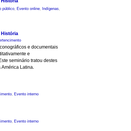
História
o público
,
Evento online
,
Indígenas
,
História
ertencimento
, iconográficos e documentais
itativamente e
ste seminário tratou destes
 América Latina.
cimento
,
Evento interno
cimento
,
Evento interno