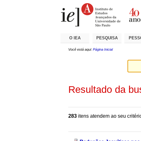
Ir
Ferramentas
Seções
para
Pessoais
o
conteúdo.
|
Ir
para
a
O IEA
PESQUISA
PESS
navegação
Você está aqui:
Página Inicial
Resultado da bu
283
itens atendem ao seu critéri