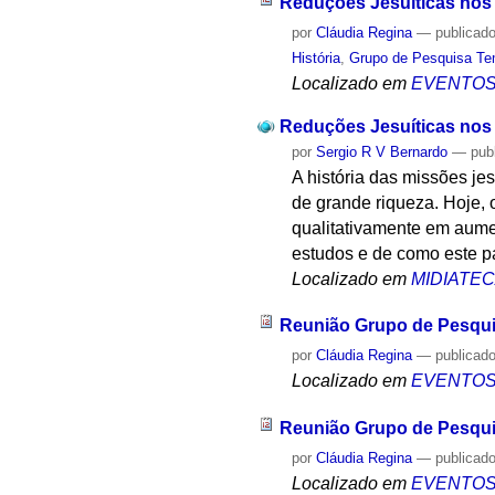
Reduções Jesuíticas nos 
por
Cláudia Regina
—
publicad
História
,
Grupo de Pesquisa Te
Localizado em
EVENTO
Reduções Jesuíticas nos 
por
Sergio R V Bernardo
—
pub
A história das missões jes
de grande riqueza. Hoje, 
qualitativamente em aume
estudos e de como este p
Localizado em
MIDIATE
Reunião Grupo de Pesqui
por
Cláudia Regina
—
publicad
Localizado em
EVENTO
Reunião Grupo de Pesqui
por
Cláudia Regina
—
publicad
Localizado em
EVENTO