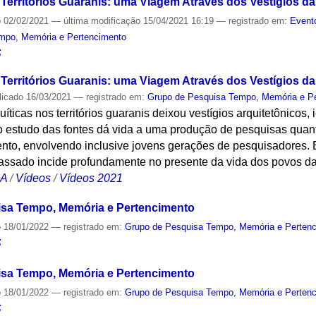
Territórios Guaranis: uma Viagem Através dos Vestígios da 
o
02/02/2021
—
última modificação
15/04/2021 16:19
— registrado em:
Event
mpo, Memória e Pertencimento
S
Territórios Guaranis: uma Viagem Através dos Vestígios da 
licado
16/03/2021
— registrado em:
Grupo de Pesquisa Tempo, Memória e P
uíticas nos territórios guaranis deixou vestígios arquitetônicos
o estudo das fontes dá vida a uma produção de pesquisas quant
nto, envolvendo inclusive jovens gerações de pesquisadores. E
assado incide profundamente no presente da vida dos povos da
CA
/
Vídeos
/
Vídeos 2021
sa Tempo, Memória e Pertencimento
o
18/01/2022
— registrado em:
Grupo de Pesquisa Tempo, Memória e Perten
S
sa Tempo, Memória e Pertencimento
o
18/01/2022
— registrado em:
Grupo de Pesquisa Tempo, Memória e Perten
S