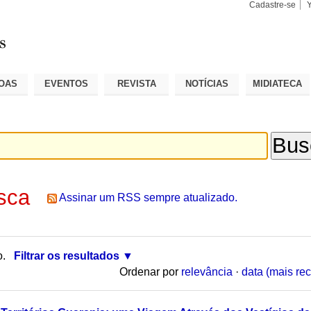
Cadastre-se
Busca
Busca
Avançad
OAS
EVENTOS
REVISTA
NOTÍCIAS
MIDIATECA
sca
Assinar um RSS sempre atualizado.
o.
Filtrar os resultados
Ordenar por
relevância
·
data (mais rec