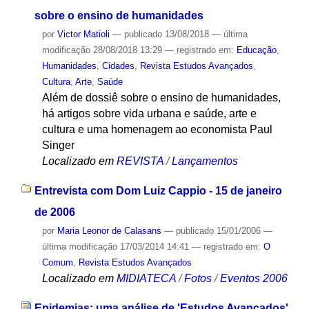
sobre o ensino de humanidades
por
Victor Matioli
—
publicado
13/08/2018
—
última
modificação
28/08/2018 13:29
— registrado em:
Educação
,
Humanidades
,
Cidades
,
Revista Estudos Avançados
,
Cultura
,
Arte
,
Saúde
Além de dossiê sobre o ensino de humanidades,
há artigos sobre vida urbana e saúde, arte e
cultura e uma homenagem ao economista Paul
Singer
Localizado em
REVISTA
/
Lançamentos
Entrevista com Dom Luiz Cappio - 15 de janeiro
de 2006
por
Maria Leonor de Calasans
—
publicado
15/01/2006
—
última modificação
17/03/2014 14:41
— registrado em:
O
Comum
,
Revista Estudos Avançados
Localizado em
MIDIATECA
/
Fotos
/
Eventos 2006
Epidemias: uma análise de 'Estudos Avançados'