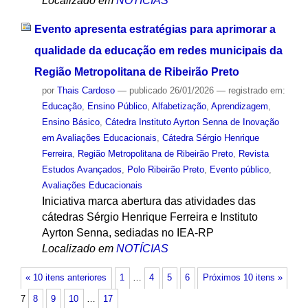
Localizado em
NOTÍCIAS
Evento apresenta estratégias para aprimorar a
qualidade da educação em redes municipais da
Região Metropolitana de Ribeirão Preto
por
Thais Cardoso
—
publicado
26/01/2026
— registrado em:
Educação
,
Ensino Público
,
Alfabetização
,
Aprendizagem
,
Ensino Básico
,
Cátedra Instituto Ayrton Senna de Inovação
em Avaliações Educacionais
,
Cátedra Sérgio Henrique
Ferreira
,
Região Metropolitana de Ribeirão Preto
,
Revista
Estudos Avançados
,
Polo Ribeirão Preto
,
Evento público
,
Avaliações Educacionais
Iniciativa marca abertura das atividades das
cátedras Sérgio Henrique Ferreira e Instituto
Ayrton Senna, sediadas no IEA-RP
Localizado em
NOTÍCIAS
« 10 itens anteriores
1
…
4
5
6
Próximos 10 itens »
7
8
9
10
…
17