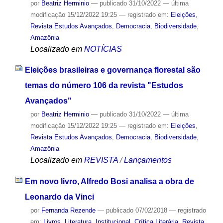
por
Beatriz Herminio
—
publicado
31/10/2022
—
última
modificação
15/12/2022 19:25
— registrado em:
Eleições
,
Revista Estudos Avançados
,
Democracia
,
Biodiversidade
,
Amazônia
Localizado em
NOTÍCIAS
Eleições brasileiras e governança florestal são
temas do número 106 da revista "Estudos
Avançados"
por
Beatriz Herminio
—
publicado
31/10/2022
—
última
modificação
15/12/2022 19:25
— registrado em:
Eleições
,
Revista Estudos Avançados
,
Democracia
,
Biodiversidade
,
Amazônia
Localizado em
REVISTA
/
Lançamentos
Em novo livro, Alfredo Bosi analisa a obra de
Leonardo da Vinci
por
Fernanda Rezende
—
publicado
07/02/2018
— registrado
em:
Livros
,
Literatura
,
Institucional
,
Crítica Literária
,
Revista