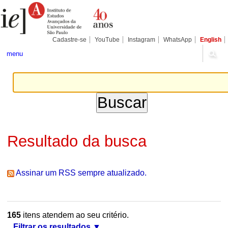
Ir
Ferramentas
Seções
para
Pessoais
o
conteúdo.
|
Cadastre-se
YouTube
Instagram
WhatsApp
English
Ir
para
menu
a
navegação
Resultado da busca
Assinar um RSS sempre atualizado.
165
itens atendem ao seu critério.
Filtrar os resultados