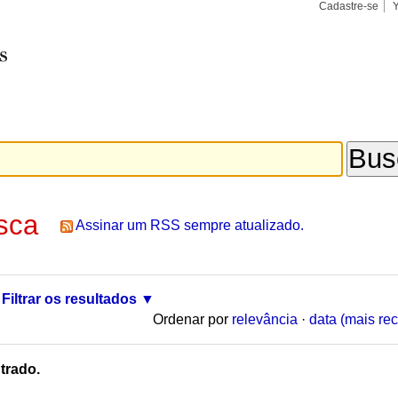
Cadastre-se
Busca
Busca
Avançad
sca
Assinar um RSS sempre atualizado.
Filtrar os resultados
Ordenar por
relevância
·
data (mais rec
trado.