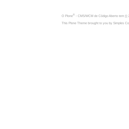
®
O
Plone
- CMS/WCM de Código Aberto
tem
©
2
This Plone Theme brought to you by
Simples Co