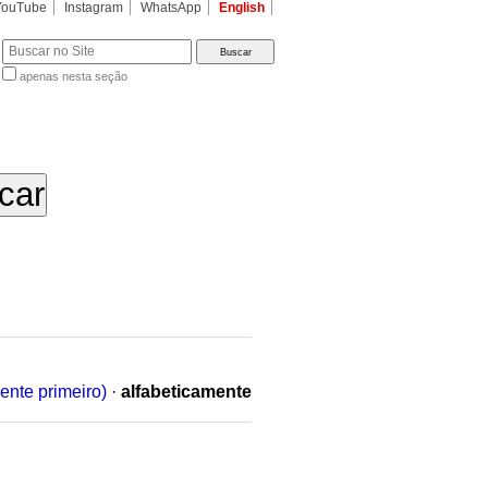
YouTube
Instagram
WhatsApp
English
apenas nesta seção
a…
ente primeiro)
·
alfabeticamente