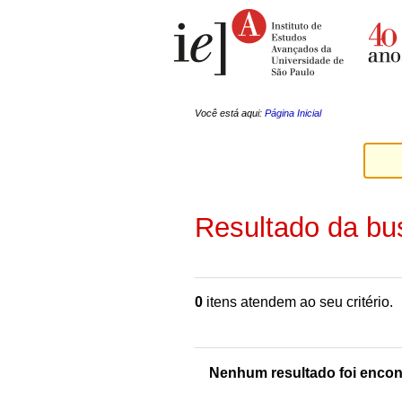
Ir
Ferramentas
para
Pessoais
o
conteúdo.
|
Ir
para
a
Você está aqui:
Página Inicial
navegação
Resultado da bu
0
itens atendem ao seu critério.
Nenhum resultado foi encon