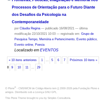
Processos de Orientação para o Futuro Diante
dos Desafios da Psicologia na
Contemporaneidade
por
Cláudia Regina
—
publicado
16/08/2021
—
última
modificação
22/10/2021 10:03
— registrado em:
Grupo de
Pesquisa Tempo, Memória e Pertencimento
,
Evento público
,
Evento online
,
Poesia
Localizado em
EVENTOS
« 10 itens anteriores
1
…
5
6
7
Próximos 10 itens »
8
9
10
11
…
29
®
O
Plone
- CMS/WCM de Código Aberto
tem
©
2000-2026 pela
Fundação Plone
e
amigos. Distribuído sob a
Licença GNU GPL
.
This Plone Theme brought to you by
Simples Consultoria
.