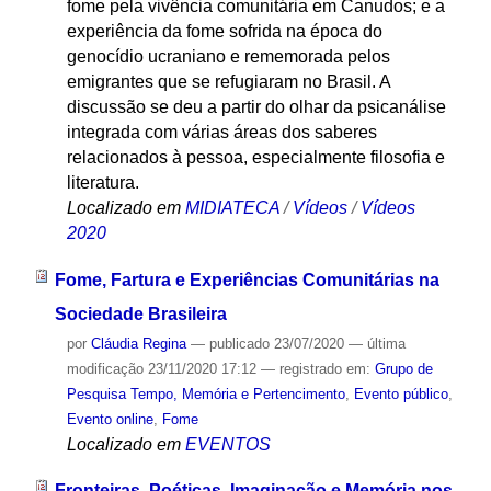
fome pela vivência comunitária em Canudos; e a
experiência da fome sofrida na época do
genocídio ucraniano e rememorada pelos
emigrantes que se refugiaram no Brasil. A
discussão se deu a partir do olhar da psicanálise
integrada com várias áreas dos saberes
relacionados à pessoa, especialmente filosofia e
literatura.
Localizado em
MIDIATECA
/
Vídeos
/
Vídeos
2020
Fome, Fartura e Experiências Comunitárias na
Sociedade Brasileira
por
Cláudia Regina
—
publicado
23/07/2020
—
última
modificação
23/11/2020 17:12
— registrado em:
Grupo de
Pesquisa Tempo, Memória e Pertencimento
,
Evento público
,
Evento online
,
Fome
Localizado em
EVENTOS
Fronteiras, Poéticas, Imaginação e Memória nos