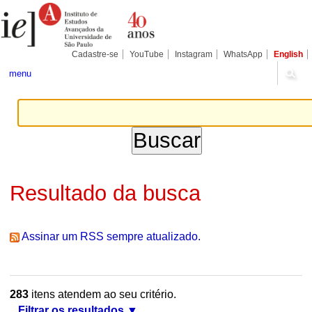
Ir
Ferramentas
Seções
para
Pessoais
o
conteúdo.
|
Cadastre-se
YouTube
Instagram
WhatsApp
English
Ir
para
menu
a
navegação
Resultado da busca
Assinar um RSS sempre atualizado.
283
itens atendem ao seu critério.
Filtrar os resultados