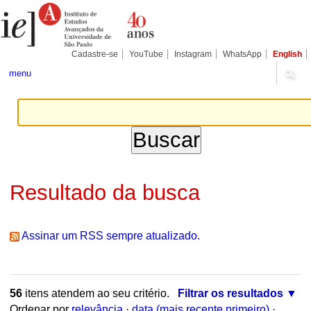
Ir
Ferramentas
Seções
para
Pessoais
o
conteúdo.
|
Cadastre-se
YouTube
Instagram
WhatsApp
English
Ir
para
menu
a
navegação
Resultado da busca
Assinar um RSS sempre atualizado.
56
itens atendem ao seu critério.
Filtrar os resultados
Ordenar por
relevância
·
data (mais recente primeiro)
·