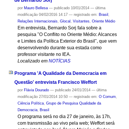
de Bernardo Sorj
por
Mauro Bellesa
—
publicado
10/01/2014
—
última
modificação
04/02/2016 14:17
— registrado em:
Brasil
,
Relações Internacionais
,
Glocal
,
Visitantes
,
Oriente Médio
Em entrevista, Bernardo Sorj fala sobre a
pesquisa "O Conflito no Oriente Médio: Alcances
e Limites da Política Exterior do Brasil", que vem
desenvolvendo durante sua estada como
professor visitante no IEA.
Localizado em
NOTÍCIAS
Programa 'A Qualidade da Democracia em
Questão' entrevista Francisco Weffort
por
Flávia Dourado
—
publicado
24/01/2014
—
última
modificação
27/01/2014 10:50
— registrado em:
O Comum
,
Ciência Política
,
Grupo de Pesquisa Qualidade da
Democracia
,
Brasil
O programa será no dia 27 de janeiro, às 17h,
com transmissão ao vivo pela web; Weffort será