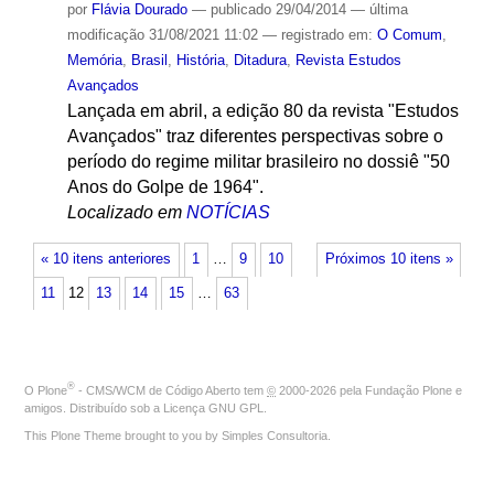
por
Flávia Dourado
—
publicado
29/04/2014
—
última
modificação
31/08/2021 11:02
— registrado em:
O Comum
,
Memória
,
Brasil
,
História
,
Ditadura
,
Revista Estudos
Avançados
Lançada em abril, a edição 80 da revista "Estudos
Avançados" traz diferentes perspectivas sobre o
período do regime militar brasileiro no dossiê "50
Anos do Golpe de 1964".
Localizado em
NOTÍCIAS
« 10 itens anteriores
1
…
9
10
Próximos 10 itens »
11
12
13
14
15
…
63
®
O
Plone
- CMS/WCM de Código Aberto
tem
©
2000-2026 pela
Fundação Plone
e
amigos. Distribuído sob a
Licença GNU GPL
.
This Plone Theme brought to you by
Simples Consultoria
.