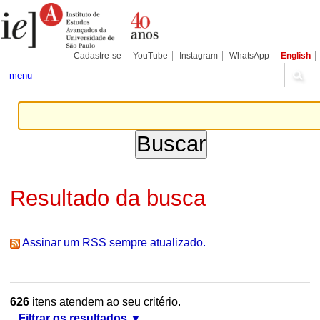
Ir
Ferramentas
Seções
para
Pessoais
o
conteúdo.
|
Cadastre-se
YouTube
Instagram
WhatsApp
English
Ir
para
menu
a
navegação
Resultado da busca
Assinar um RSS sempre atualizado.
626
itens atendem ao seu critério.
Filtrar os resultados