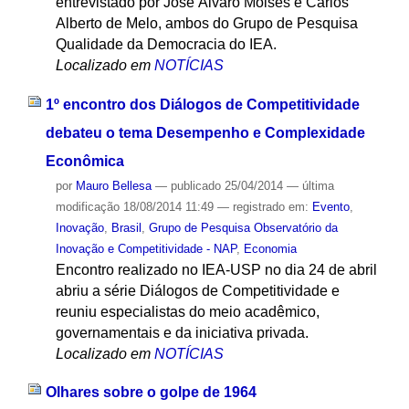
entrevistado por José Álvaro Moisés e Carlos
Alberto de Melo, ambos do Grupo de Pesquisa
Qualidade da Democracia do IEA.
Localizado em
NOTÍCIAS
1º encontro dos Diálogos de Competitividade
debateu o tema Desempenho e Complexidade
Econômica
por
Mauro Bellesa
—
publicado
25/04/2014
—
última
modificação
18/08/2014 11:49
— registrado em:
Evento
,
Inovação
,
Brasil
,
Grupo de Pesquisa Observatório da
Inovação e Competitividade - NAP
,
Economia
Encontro realizado no IEA-USP no dia 24 de abril
abriu a série Diálogos de Competitividade e
reuniu especialistas do meio acadêmico,
governamentais e da iniciativa privada.
Localizado em
NOTÍCIAS
Olhares sobre o golpe de 1964