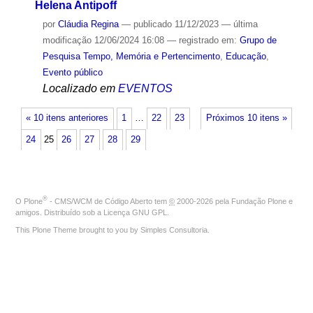
Helena Antipoff
por
Cláudia Regina
—
publicado
11/12/2023
—
última
modificação
12/06/2024 16:08
— registrado em:
Grupo de
Pesquisa Tempo, Memória e Pertencimento
,
Educação
,
Evento público
Localizado em
EVENTOS
« 10 itens anteriores
1
…
22
23
Próximos 10 itens »
24
25
26
27
28
29
®
O
Plone
- CMS/WCM de Código Aberto
tem
©
2000-2026 pela
Fundação Plone
e
amigos. Distribuído sob a
Licença GNU GPL
.
This Plone Theme brought to you by
Simples Consultoria
.