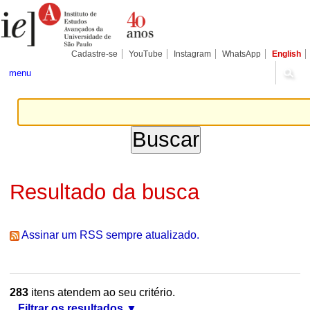
Ir
Ferramentas
Seções
para
Pessoais
o
conteúdo.
|
Cadastre-se
YouTube
Instagram
WhatsApp
English
Ir
para
menu
a
navegação
Resultado da busca
Assinar um RSS sempre atualizado.
283
itens atendem ao seu critério.
Filtrar os resultados