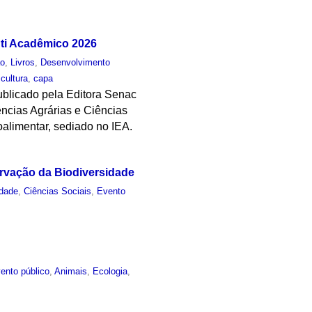
uti Acadêmico 2026
ão
,
Livros
,
Desenvolvimento
icultura
,
capa
publicado pela Editora Senac
ncias Agrárias e Ciências
oalimentar, sediado no IEA.
ervação da Biodiversidade
idade
,
Ciências Sociais
,
Evento
ento público
,
Animais
,
Ecologia
,