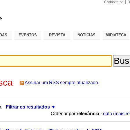
Cadastre-se
Busca
Busca
Avançad
OAS
EVENTOS
REVISTA
NOTÍCIAS
MIDIATECA
sca
Assinar um RSS sempre atualizado.
o.
Filtrar os resultados
Ordenar por
relevância
·
data (mais re