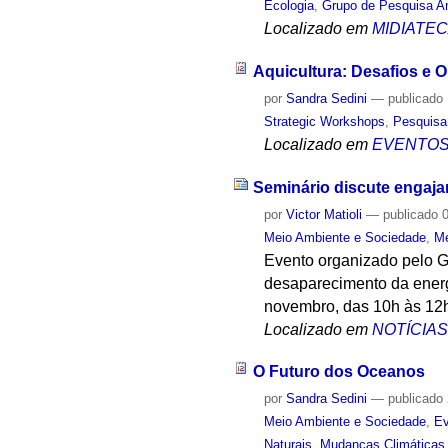
Ecologia
,
Grupo de Pesquisa A
Localizado em
MIDIATE
Aquicultura: Desafios e 
por
Sandra Sedini
—
publicado
Strategic Workshops
,
Pesquisa
Localizado em
EVENTO
Seminário discute engaja
por
Victor Matioli
—
publicado
0
Meio Ambiente e Sociedade
,
Me
Evento organizado pelo G
desaparecimento da energ
novembro, das 10h às 12
Localizado em
NOTÍCIA
O Futuro dos Oceanos
por
Sandra Sedini
—
publicado
Meio Ambiente e Sociedade
,
Ev
Naturais
,
Mudanças Climáticas