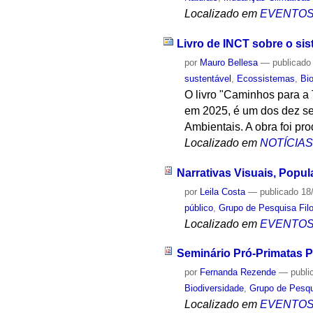
Localizado em
EVENTO
Livro de INCT sobre o si
por
Mauro Bellesa
—
publicado
sustentável
,
Ecossistemas
,
Bi
O livro "Caminhos para a 
em 2025, é um dos dez se
Ambientais. A obra foi pr
Localizado em
NOTÍCIA
Narrativas Visuais, Popul
por
Leila Costa
—
publicado
18
público
,
Grupo de Pesquisa Filo
Localizado em
EVENTO
Seminário Pró-Primatas P
por
Fernanda Rezende
—
publi
Biodiversidade
,
Grupo de Pesqu
Localizado em
EVENTO