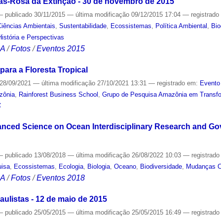
ás-Rosa da Extinção - 30 de novembro de 2015
—
publicado
30/11/2015
—
última modificação
09/12/2015 17:04
— registrad
iências Ambientais
,
Sustentabilidade
,
Ecossistemas
,
Política Ambiental
,
Bio
stória e Perspectivas
CA
/
Fotos
/
Eventos 2015
ara a Floresta Tropical
28/09/2021
—
última modificação
27/10/2021 13:31
— registrado em:
Evento
zônia
,
Rainforest Business School
,
Grupo de Pesquisa Amazônia em Transfor
S
nced Science on Ocean Interdisciplinary Research and Gov
—
publicado
13/08/2018
—
última modificação
26/08/2022 10:03
— registrad
uisa
,
Ecossistemas
,
Ecologia
,
Biologia
,
Oceano
,
Biodiversidade
,
Mudanças C
CA
/
Fotos
/
Eventos 2018
ulistas - 12 de maio de 2015
—
publicado
25/05/2015
—
última modificação
25/05/2015 16:49
— registrad