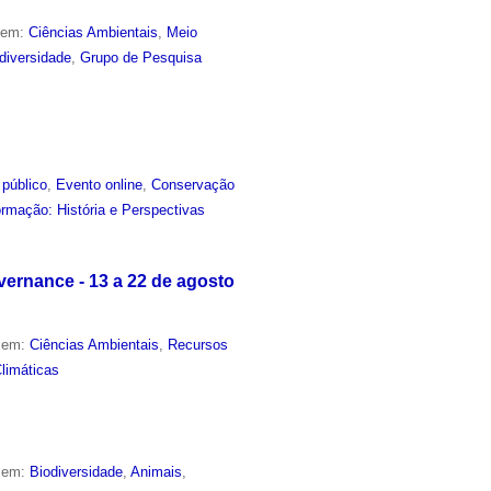
o em:
Ciências Ambientais
,
Meio
diversidade
,
Grupo de Pesquisa
 público
,
Evento online
,
Conservação
mação: História e Perspectivas
ernance - 13 a 22 de agosto
o em:
Ciências Ambientais
,
Recursos
limáticas
o em:
Biodiversidade
,
Animais
,