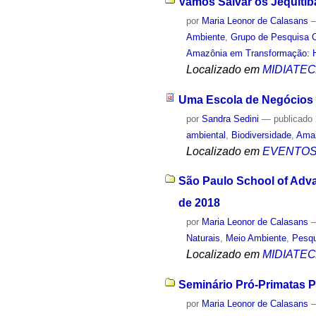
Vamos Salvar os Jequitib
por
Maria Leonor de Calasans
Ambiente
,
Grupo de Pesquisa C
Amazônia em Transformação: Hi
Localizado em
MIDIATE
Uma Escola de Negócios p
por
Sandra Sedini
—
publicado
ambiental
,
Biodiversidade
,
Ama
Localizado em
EVENTO
São Paulo School of Adva
de 2018
por
Maria Leonor de Calasans
Naturais
,
Meio Ambiente
,
Pesq
Localizado em
MIDIATE
Seminário Pró-Primatas Pa
por
Maria Leonor de Calasans