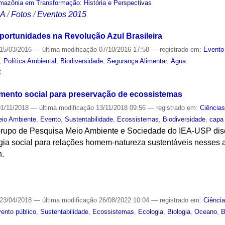
mazônia em Transformação: História e Perspectivas
CA
/
Fotos
/
Eventos 2015
Oportunidades na Revolução Azul Brasileira
15/03/2016
—
última modificação
07/10/2016 17:58
— registrado em:
Evento
,
Política Ambiental
,
Biodiversidade
,
Segurança Alimentar
,
Água
S
mento social para preservação de ecossistemas
1/11/2018
—
última modificação
13/11/2018 09:56
— registrado em:
Ciência
io Ambiente
,
Evento
,
Sustentabilidade
,
Ecossistemas
,
Biodiversidade
,
capa
rupo de Pesquisa Meio Ambiente e Sociedade do IEA-USP disc
ia social para relações homem-natureza sustentáveis nesses a
h.
S
23/04/2018
—
última modificação
26/08/2022 10:04
— registrado em:
Ciênci
ento público
,
Sustentabilidade
,
Ecossistemas
,
Ecologia
,
Biologia
,
Oceano
,
B