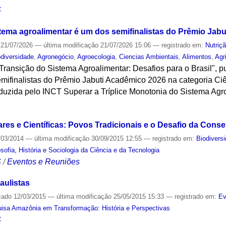
S
stema agroalimentar é um dos semifinalistas do Prêmio Jab
21/07/2026
—
última modificação
21/07/2026 15:06
— registrado em:
Nutriç
odiversidade
,
Agronegócio
,
Agroecologia
,
Ciencias Ambientais
,
Alimentos
,
Agr
Transição do Sistema Agroalimentar: Desafios para o Brasil", 
mifinalistas do Prêmio Jabuti Acadêmico 2026 na categoria Ciê
oduzida pelo INCT Superar a Tríplice Monotonia do Sistema Agr
S
ares e Científicas: Povos Tradicionais e o Desafio da Cons
/03/2014
—
última modificação
30/09/2015 12:55
— registrado em:
Biodivers
sofia, História e Sociologia da Ciência e da Tecnologia
S
/
Eventos e Reuniões
aulistas
cado
12/03/2015
—
última modificação
25/05/2015 15:33
— registrado em:
Ev
isa Amazônia em Transformação: História e Perspectivas
S