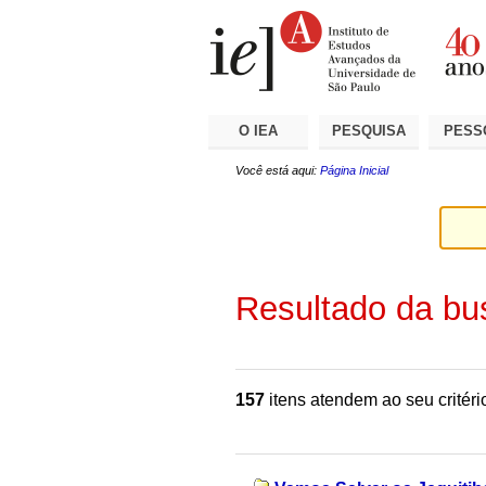
Ir
Ferramentas
Seções
para
Pessoais
o
conteúdo.
|
Ir
para
a
O IEA
PESQUISA
PESS
navegação
Você está aqui:
Página Inicial
Resultado da bu
157
itens atendem ao seu critéri