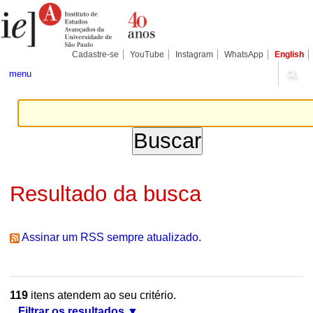
Ir
Ferramentas
Seções
para
Pessoais
o
conteúdo.
|
Cadastre-se
YouTube
Instagram
WhatsApp
English
Ir
para
menu
a
navegação
Resultado da busca
Assinar um RSS sempre atualizado.
119
itens atendem ao seu critério.
Filtrar os resultados