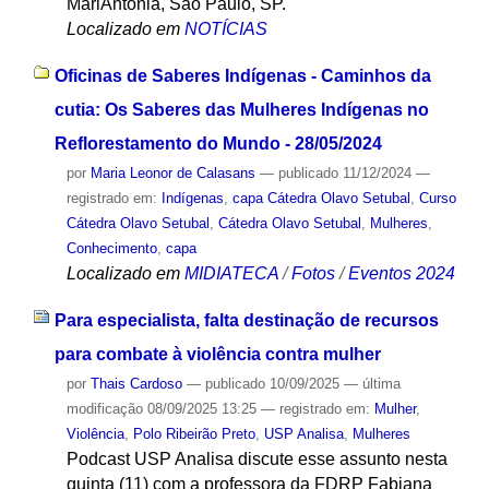
MariAntonia, São Paulo, SP.
Localizado em
NOTÍCIAS
Oficinas de Saberes Indígenas - Caminhos da
cutia: Os Saberes das Mulheres Indígenas no
Reflorestamento do Mundo - 28/05/2024
por
Maria Leonor de Calasans
—
publicado
11/12/2024
—
registrado em:
Indígenas
,
capa Cátedra Olavo Setubal
,
Curso
Cátedra Olavo Setubal
,
Cátedra Olavo Setubal
,
Mulheres
,
Conhecimento
,
capa
Localizado em
MIDIATECA
/
Fotos
/
Eventos 2024
Para especialista, falta destinação de recursos
para combate à violência contra mulher
por
Thais Cardoso
—
publicado
10/09/2025
—
última
modificação
08/09/2025 13:25
— registrado em:
Mulher
,
Violência
,
Polo Ribeirão Preto
,
USP Analisa
,
Mulheres
Podcast USP Analisa discute esse assunto nesta
quinta (11) com a professora da FDRP Fabiana