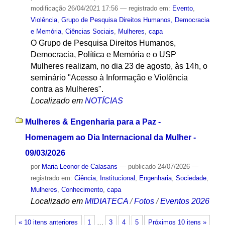
modificação
26/04/2021 17:56
— registrado em:
Evento
,
Violência
,
Grupo de Pesquisa Direitos Humanos, Democracia
e Memória
,
Ciências Sociais
,
Mulheres
,
capa
O Grupo de Pesquisa Direitos Humanos,
Democracia, Política e Memória e o USP
Mulheres realizam, no dia 23 de agosto, às 14h, o
seminário "Acesso à Informação e Violência
contra as Mulheres".
Localizado em
NOTÍCIAS
Mulheres & Engenharia para a Paz -
Homenagem ao Dia Internacional da Mulher -
09/03/2026
por
Maria Leonor de Calasans
—
publicado
24/07/2026
—
registrado em:
Ciência
,
Institucional
,
Engenharia
,
Sociedade
,
Mulheres
,
Conhecimento
,
capa
Localizado em
MIDIATECA
/
Fotos
/
Eventos 2026
« 10 itens anteriores
1
…
3
4
5
Próximos 10 itens »