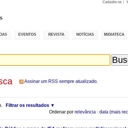
Cadastre-se
Busca
Busca
Avançad
OAS
EVENTOS
REVISTA
NOTÍCIAS
MIDIATECA
sca
Assinar um RSS sempre atualizado.
o.
Filtrar os resultados
Ordenar por
relevância
·
data (mais rec