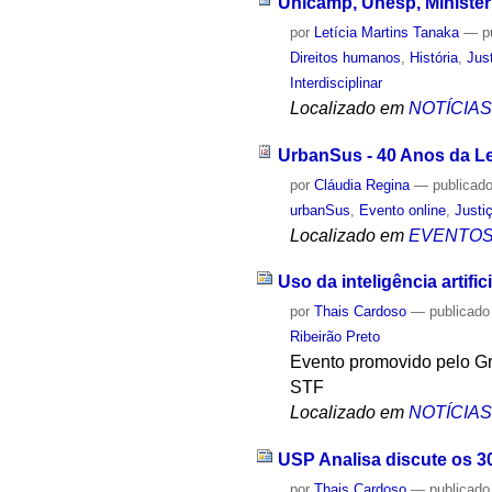
Unicamp, Unesp, Ministér
por
Letícia Martins Tanaka
—
p
Direitos humanos
,
História
,
Jus
Interdisciplinar
Localizado em
NOTÍCIA
UrbanSus - 40 Anos da Le
por
Cláudia Regina
—
publicad
urbanSus
,
Evento online
,
Justi
Localizado em
EVENTO
Uso da inteligência artifi
por
Thais Cardoso
—
publicado
Ribeirão Preto
Evento promovido pelo Gr
STF
Localizado em
NOTÍCIA
USP Analisa discute os 3
por
Thais Cardoso
—
publicado