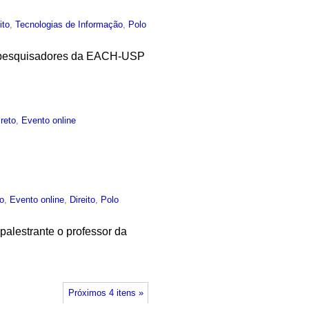
ito
,
Tecnologias de Informação
,
Polo
de pesquisadores da EACH-USP
reto
,
Evento online
co
,
Evento online
,
Direito
,
Polo
palestrante o professor da
Próximos 4 itens »