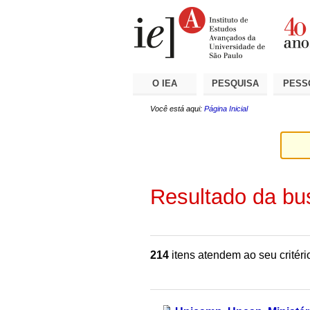
Ir
Ferramentas
Seções
para
Pessoais
o
conteúdo.
|
Ir
para
a
O IEA
PESQUISA
PESS
navegação
Você está aqui:
Página Inicial
Resultado da bu
214
itens atendem ao seu critéri