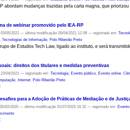
abordam mudanças trazidas pela carta magna, que priorizou os
S
ma de webinar promovido pelo IEA-RP
03/05/2021
—
última modificação
26/04/2021 12:08
— registrado em:
Tecnol
,
Tecnologias de Informação
,
Polo Ribeirão Preto
rupo de Estudos Tech Law, ligado ao instituto, e será transmit
S
ais: direitos dos titulares e medidas preventivas
23/04/2021
— registrado em:
Tecnologia
,
Evento público
,
Evento online
,
Ciê
mputação
,
Internet
,
Polo Ribeirão Preto
S
esafios para a Adoção de Práticas de Mediação e de Justiç
05/02/2025
—
última modificação
01/07/2025 10:32
— registrado em:
Evento
ecimento
S