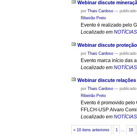
Webinar discute mineraçã
por
Thais Cardoso
—
publicado
Ribeirão Preto
Evento é realizado pelo
Localizado em
NOTÍCIA
Webinar discute proteçã
por
Thais Cardoso
—
publicado
Evento marca início das 
Localizado em
NOTÍCIA
Webinar discute relações d
por
Thais Cardoso
—
publicado
Ribeirão Preto
Evento é promovido pelo G
FFLCH-USP Alvaro Comi
Localizado em
NOTÍCIA
« 10 itens anteriores
1
…
18