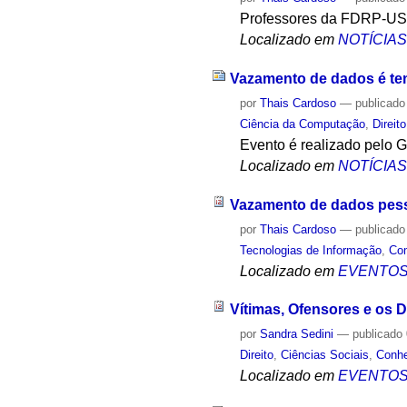
Professores da FDRP-USP 
Localizado em
NOTÍCIA
Vazamento de dados é te
por
Thais Cardoso
—
publicado
Ciência da Computação
,
Direito
Evento é realizado pelo G
Localizado em
NOTÍCIA
Vazamento de dados pesso
por
Thais Cardoso
—
publicado
Tecnologias de Informação
,
Co
Localizado em
EVENTO
Vítimas, Ofensores e os D
por
Sandra Sedini
—
publicado
Direito
,
Ciências Sociais
,
Conh
Localizado em
EVENTO