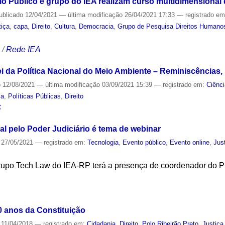
io Público e grupo do IEA realizam curso multidimensional
ublicado
12/04/2021
—
última modificação
26/04/2021 17:33
— registrado e
tiça
,
capa
,
Direito
,
Cultura
,
Democracia
,
Grupo de Pesquisa Direitos Humano
S
/
Rede IEA
i da Política Nacional do Meio Ambiente – Reminiscências,
o
12/08/2021
—
última modificação
03/09/2021 15:39
— registrado em:
Ciênc
ça
,
Políticas Públicas
,
Direito
S
cial pelo Poder Judiciário é tema de webinar
27/05/2021
— registrado em:
Tecnologia
,
Evento público
,
Evento online
,
Jus
upo Tech Law do IEA-RP terá a presença de coordenador do Pro
S
0 anos da Constituição
11/04/2018
— registrado em:
Cidadania
,
Direito
,
Polo Ribeirão Preto
,
Justiça