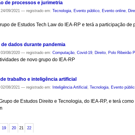
o de processos e jurimetria
24/09/2021
— registrado em:
Tecnologia
,
Evento público
,
Evento online
,
Dire
 Grupo de Estudos Tech Law do IEA-RP e terá a participação 
S
o de dados durante pandemia
03/08/2020
— registrado em:
Computação
,
Covid-19
,
Direito
,
Polo Ribeirão P
atividades de novo grupo do IEA-RP
S
e trabalho e inteligência artificial
02/08/2021
— registrado em:
Inteligência Artificial
,
Tecnologia
,
Evento públi
rupo de Estudos Direito e Tecnologia, do IEA-RP, e terá como 
n
S
19
20
21
22