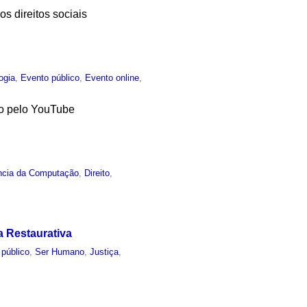
 direitos sociais
ogia
,
Evento público
,
Evento online
,
ido pelo YouTube
ncia da Computação
,
Direito
,
a Restaurativa
 público
,
Ser Humano
,
Justiça
,