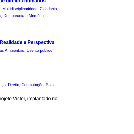
 de direitos humanos
m:
Multidisciplinaridade
,
Cidadania
,
s, Democracia e Memória
,
 Realidade e Perspectiva
ias Ambientais
,
Evento público
,
tiça
,
Direito
,
Computação
,
Polo
jeto Victor, implantado no