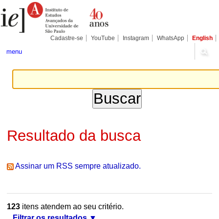
Ir
Ferramentas
Seções
para
Pessoais
o
conteúdo.
|
Cadastre-se
YouTube
Instagram
WhatsApp
English
Ir
para
menu
a
navegação
Resultado da busca
Assinar um RSS sempre atualizado.
123
itens atendem ao seu critério.
Filtrar os resultados