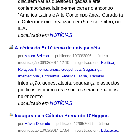
discutem várias questões ligadas à arte
contemporânea latino-americana no encontro
"América Latina e Arte Contemporânea: Curadoria
e Colecionismo", realizado em 5 de setembro, no
IEA.
Localizado em
NOTÍCIAS
América do Sul é tema de dois painéis
por
Mauro Bellesa
—
publicado
10/09/2006
—
última
modificação
06/02/2014 12:10
— registrado em:
Política
,
Relações Internacionais
,
Geopolítica
,
Segurança
Internacional
,
Economia
,
América Latina
,
Trabalho
Integração, geoestratégia, segurança e aspectos
políticos, econômicos e sociais serão debatidos
no encontro.
Localizado em
NOTÍCIAS
Inaugurada a Cátedra Bernardo O'Higgins
por
Flávia Dourado
—
publicado
12/09/2008
—
última
modificação
10/03/2014 17:54
— registrado em:
Educação
,