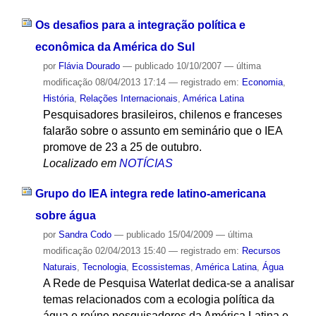
Os desafios para a integração política e
econômica da América do Sul
por
Flávia Dourado
—
publicado
10/10/2007
—
última
modificação
08/04/2013 17:14
— registrado em:
Economia
,
História
,
Relações Internacionais
,
América Latina
Pesquisadores brasileiros, chilenos e franceses
falarão sobre o assunto em seminário que o IEA
promove de 23 a 25 de outubro.
Localizado em
NOTÍCIAS
Grupo do IEA integra rede latino-americana
sobre água
por
Sandra Codo
—
publicado
15/04/2009
—
última
modificação
02/04/2013 15:40
— registrado em:
Recursos
Naturais
,
Tecnologia
,
Ecossistemas
,
América Latina
,
Água
A Rede de Pesquisa Waterlat dedica-se a analisar
temas relacionados com a ecologia política da
água e reúne pesquisadores da América Latina e