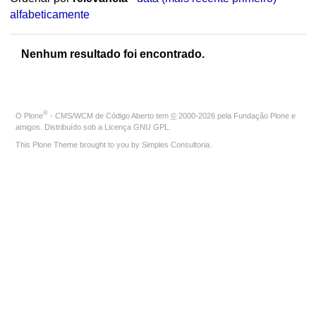
alfabeticamente
Nenhum resultado foi encontrado.
®
O
Plone
- CMS/WCM de Código Aberto
tem
©
2000-2026 pela
Fundação Plone
e
amigos. Distribuído sob a
Licença GNU GPL
.
This Plone Theme brought to you by
Simples Consultoria
.