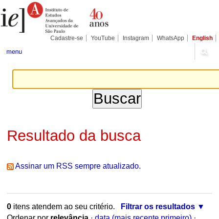
Ir
Ferramentas
para
Pessoais
o
conteúdo.
|
Cadastre-se
YouTube
Instagram
WhatsApp
English
Ir
para
menu
a
navegação
Resultado da busca
Assinar um RSS sempre atualizado.
0
itens atendem ao seu critério.
Filtrar os resultados
Ordenar por
relevância
·
data (mais recente primeiro)
·