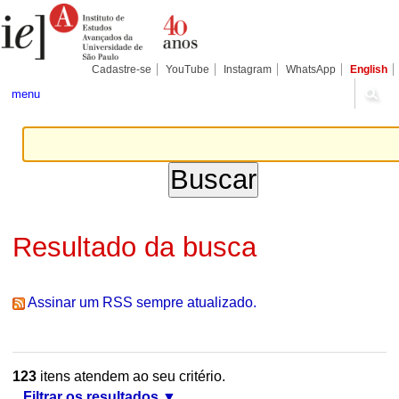
Ir
Ferramentas
Seções
para
Pessoais
o
conteúdo.
|
Cadastre-se
YouTube
Instagram
WhatsApp
English
Ir
para
menu
a
navegação
Resultado da busca
Assinar um RSS sempre atualizado.
123
itens atendem ao seu critério.
Filtrar os resultados