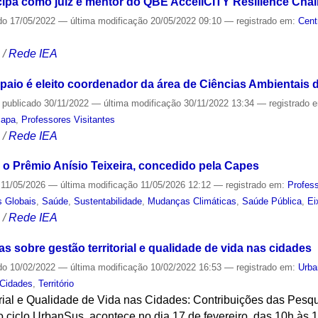
cipa como juiz e mentor do QBE AcceliCITY Resilience Cha
do
17/05/2022
—
última modificação
20/05/2022 09:10
— registrado em:
Cent
S
/
Rede IEA
paio é eleito coordenador da área de Ciências Ambientais
—
publicado
30/11/2022
—
última modificação
30/11/2022 13:34
— registrado 
capa
,
Professores Visitantes
S
/
Rede IEA
be o Prêmio Anísio Teixeira, concedido pela Capes
11/05/2026
—
última modificação
11/05/2026 12:12
— registrado em:
Profes
s Globais
,
Saúde
,
Sustentabilidade
,
Mudanças Climáticas
,
Saúde Pública
,
Ei
S
/
Rede IEA
 sobre gestão territorial e qualidade de vida nas cidades
do
10/02/2022
—
última modificação
10/02/2022 16:53
— registrado em:
Urb
Cidades
,
Território
orial e Qualidade de Vida nas Cidades: Contribuições das Pesq
 ciclo UrbanSus, acontece no dia 17 de fevereiro, das 10h às 