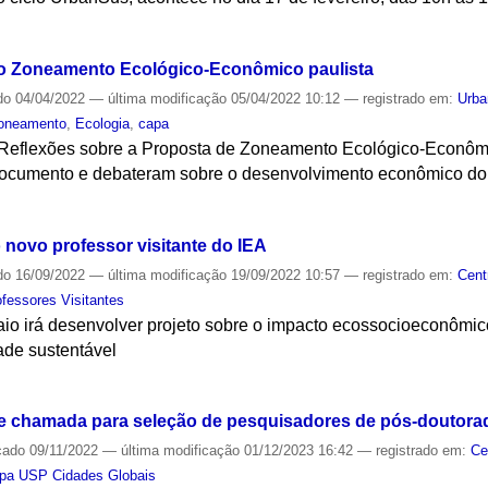
S
o Zoneamento Ecológico-Econômico paulista
do
04/04/2022
—
última modificação
05/04/2022 10:12
— registrado em:
Urb
oneamento
,
Ecologia
,
capa
Reflexões sobre a Proposta de Zoneamento Ecológico-Econôm
documento e debateram sobre o desenvolvimento econômico do
S
 novo professor visitante do IEA
do
16/09/2022
—
última modificação
19/09/2022 10:57
— registrado em:
Cent
ofessores Visitantes
io irá desenvolver projeto sobre o impacto ecossocioeconômi
ade sustentável
S
e chamada para seleção de pesquisadores de pós-doutora
cado
09/11/2022
—
última modificação
01/12/2023 16:42
— registrado em:
Ce
pa USP Cidades Globais