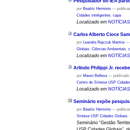
Pesquisador do IEA parti
por
Beatriz Herminio
—
publica
Cidades inteligentes
,
capa
Localizado em
NOTÍCIA
Carlos Alberto Cioce Sam
por
Leandra Rajczuk Martins
Globais
,
Ciências Ambientais
,
Localizado em
NOTÍCIA
Arlindo Philippi Jr. rece
por
Mauro Bellesa
—
publicado
Centro de Síntese USP Cidade
Localizado em
NOTÍCIA
Seminário expõe pesquisas
por
Beatriz Herminio
—
publica
Síntese USP Cidades Globais
,
Seminário "Gestão Territ
USP Cidades Globais", do