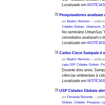
Localizado em
NOTÍCIA
Pesquisadores analisam 
por
Beatriz Herminio
—
publica
Cidades Globais
,
Urbanismo
,
Z
No seminário UrbanSus "
convidados avaliaram o 
Localizado em
NOTÍCIA
Carlos Cioce Sampaio é o
por
Beatriz Herminio
—
publica
capa USP Cidades Globais
,
Pr
Durante dois anos, Sampa
ciências ambientais à cid
Localizado em
NOTÍCIA
USP Cidades Globais abr
por
Fernanda Rezende
—
publi
Globais
,
Cidades
,
Pesquisa
,
ca