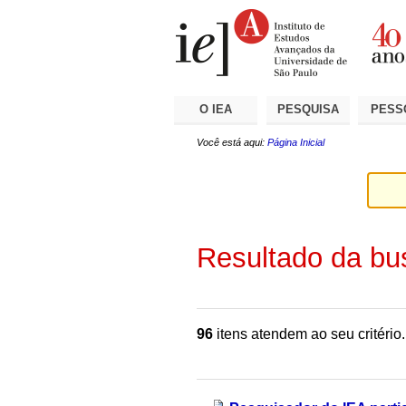
Ir
Ferramentas
Seções
para
Pessoais
o
conteúdo.
|
Ir
para
a
O IEA
PESQUISA
PESS
navegação
Você está aqui:
Página Inicial
Resultado da bu
96
itens atendem ao seu critério.