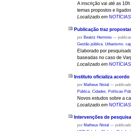
A inscrição vai até as 10
temas propostos e ligad
Localizado em
NOTÍCIA
Publicação traz proposta
por
Beatriz Herminio
—
publica
Gestão pública
,
Urbanismo
,
ca
Elaborado por pesquisado
baseadas no caso de Va
Localizado em
NOTÍCIA
Instituto oficializa aco
por
Matheus Nistal
—
publicad
Pública
,
Cidades
,
Políticas Púb
Novos estudos sobre a ca
Localizado em
NOTÍCIA
Intervenções de pesquisa
por
Matheus Nistal
—
publicad