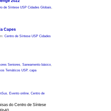
llenge 2022
ro de Síntese USP Cidades Globais
,
 da Capes
em:
Centro de Síntese USP Cidades
sores Seniores
,
Saneamento básico
,
xos Temáticos USP
,
capa
anSus
,
Evento online
,
Centro de
uisas do Centro de Síntese
16h40