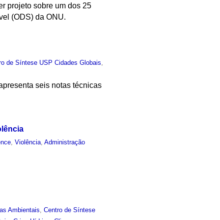
er projeto sobre um dos 25
ável (ODS) da ONU.
ro de Síntese USP Cidades Globais
,
presenta seis notas técnicas
olência
ence
,
Violência
,
Administração
ias Ambientais
,
Centro de Síntese