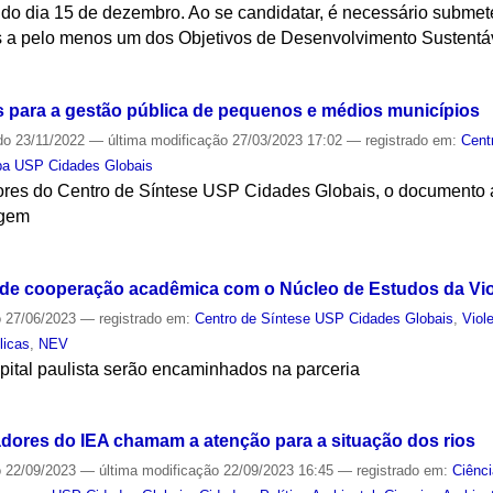
h do dia 15 de dezembro. Ao se candidatar, é necessário submet
os a pelo menos um dos Objetivos de Desenvolvimento Sustent
S
s para a gestão pública de pequenos e médios municípios
do
23/11/2022
—
última modificação
27/03/2023 17:02
— registrado em:
Cent
pa USP Cidades Globais
res do Centro de Síntese USP Cidades Globais, o documento a
rgem
S
rdo de cooperação acadêmica com o Núcleo de Estudos da Vi
o
27/06/2023
— registrado em:
Centro de Síntese USP Cidades Globais
,
Viol
licas
,
NEV
pital paulista serão encaminhados na parceria
S
dores do IEA chamam a atenção para a situação dos rios
o
22/09/2023
—
última modificação
22/09/2023 16:45
— registrado em:
Ciênc