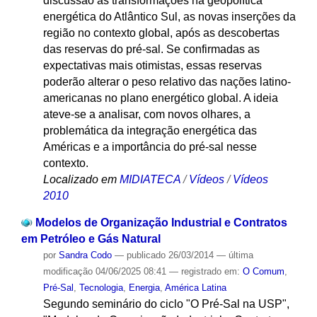
discussão as transformações na geopolítica
energética do Atlântico Sul, as novas inserções da
região no contexto global, após as descobertas
das reservas do pré-sal. Se confirmadas as
expectativas mais otimistas, essas reservas
poderão alterar o peso relativo das nações latino-
americanas no plano energético global. A ideia
ateve-se a analisar, com novos olhares, a
problemática da integração energética das
Américas e a importância do pré-sal nesse
contexto.
Localizado em
MIDIATECA
/
Vídeos
/
Vídeos
2010
Modelos de Organização Industrial e Contratos
em Petróleo e Gás Natural
por
Sandra Codo
—
publicado
26/03/2014
—
última
modificação
04/06/2025 08:41
— registrado em:
O Comum
,
Pré-Sal
,
Tecnologia
,
Energia
,
América Latina
Segundo seminário do ciclo "O Pré-Sal na USP",