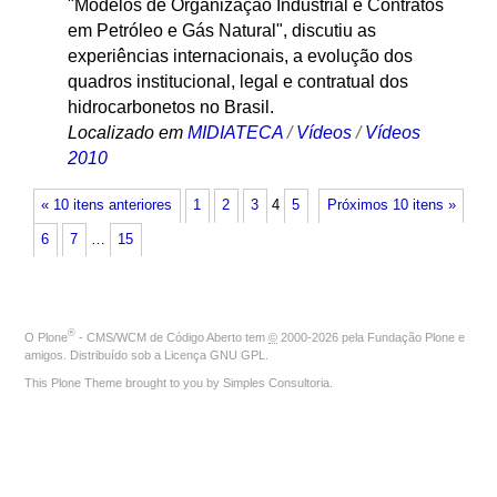
"Modelos de Organização Industrial e Contratos
em Petróleo e Gás Natural", discutiu as
experiências internacionais, a evolução dos
quadros institucional, legal e contratual dos
hidrocarbonetos no Brasil.
Localizado em
MIDIATECA
/
Vídeos
/
Vídeos
2010
« 10 itens anteriores
1
2
3
4
5
Próximos 10 itens »
6
7
…
15
®
O
Plone
- CMS/WCM de Código Aberto
tem
©
2000-2026 pela
Fundação Plone
e
amigos. Distribuído sob a
Licença GNU GPL
.
This Plone Theme brought to you by
Simples Consultoria
.