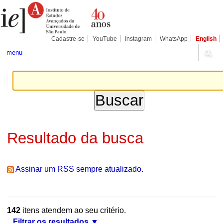
Ir
Ferramentas
Seções
para
Pessoais
o
conteúdo.
|
Cadastre-se
YouTube
Instagram
WhatsApp
English
Ir
para
menu
a
navegação
Resultado da busca
Assinar um RSS sempre atualizado.
142
itens atendem ao seu critério.
Filtrar os resultados