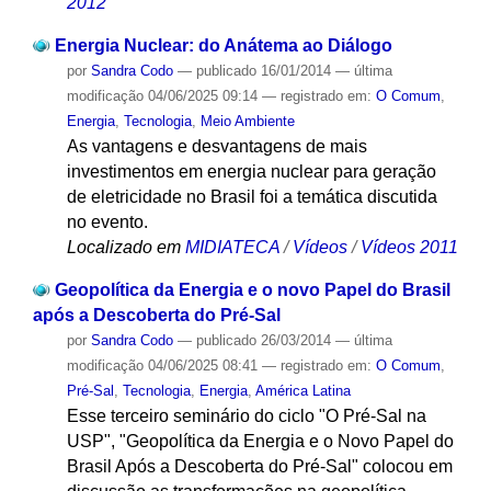
2012
Energia Nuclear: do Anátema ao Diálogo
por
Sandra Codo
—
publicado
16/01/2014
—
última
modificação
04/06/2025 09:14
— registrado em:
O Comum
,
Energia
,
Tecnologia
,
Meio Ambiente
As vantagens e desvantagens de mais
investimentos em energia nuclear para geração
de eletricidade no Brasil foi a temática discutida
no evento.
Localizado em
MIDIATECA
/
Vídeos
/
Vídeos 2011
Geopolítica da Energia e o novo Papel do Brasil
após a Descoberta do Pré-Sal
por
Sandra Codo
—
publicado
26/03/2014
—
última
modificação
04/06/2025 08:41
— registrado em:
O Comum
,
Pré-Sal
,
Tecnologia
,
Energia
,
América Latina
Esse terceiro seminário do ciclo "O Pré-Sal na
USP", "Geopolítica da Energia e o Novo Papel do
Brasil Após a Descoberta do Pré-Sal" colocou em