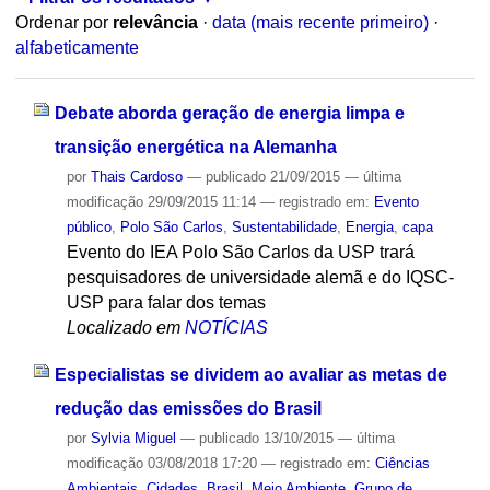
Ordenar por
relevância
·
data (mais recente primeiro)
·
alfabeticamente
Debate aborda geração de energia limpa e
transição energética na Alemanha
por
Thais Cardoso
—
publicado
21/09/2015
—
última
modificação
29/09/2015 11:14
— registrado em:
Evento
público
,
Polo São Carlos
,
Sustentabilidade
,
Energia
,
capa
Evento do IEA Polo São Carlos da USP trará
pesquisadores de universidade alemã e do IQSC-
USP para falar dos temas
Localizado em
NOTÍCIAS
Especialistas se dividem ao avaliar as metas de
redução das emissões do Brasil
por
Sylvia Miguel
—
publicado
13/10/2015
—
última
modificação
03/08/2018 17:20
— registrado em:
Ciências
Ambientais
,
Cidades
,
Brasil
,
Meio Ambiente
,
Grupo de