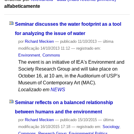
alfabeticamente
Seminar discusses the water footprint as a tool
for analyzing the issue of water
por
Richard Meckien
—
publicado
11/10/2013
—
última
modificação
14/10/2013 11:12
— registrado em:
Environment
,
Commons
The event is an initiative of IEA's Environment and
Society Research Group and will take place on
October 16, at 10 am, in the Auditorium of USP's
Museum of Contemporary Art (MAC).
Localizado em
NEWS
Seminar reflects on a balanced relationship
between humans and the environment
por
Richard Meckien
—
publicado
15/10/2015
—
última
modificação
16/10/2015 17:18
— registrado em:
Sociology
,
Commons
,
Research Group: Environmental Politics
,