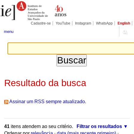
Ir
Ferramentas
Seções
para
Pessoais
o
conteúdo.
|
Cadastre-se
YouTube
Instagram
WhatsApp
English
Ir
para
menu
a
navegação
Resultado da busca
Assinar um RSS sempre atualizado.
41
itens atendem ao seu critério.
Filtrar os resultados
Ordenar por
relevância
·
data (mais recente primeiro)
·