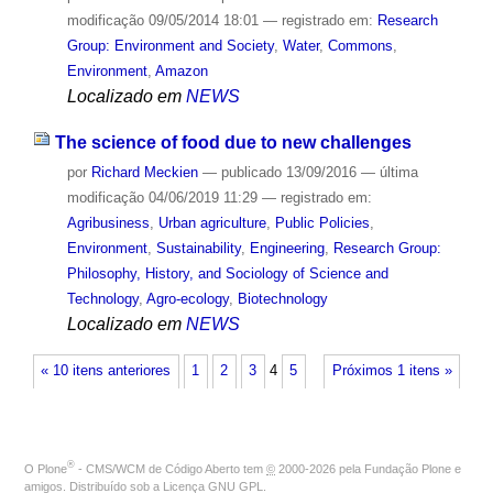
modificação
09/05/2014 18:01
— registrado em:
Research
Group: Environment and Society
,
Water
,
Commons
,
Environment
,
Amazon
Localizado em
NEWS
The science of food due to new challenges
por
Richard Meckien
—
publicado
13/09/2016
—
última
modificação
04/06/2019 11:29
— registrado em:
Agribusiness
,
Urban agriculture
,
Public Policies
,
Environment
,
Sustainability
,
Engineering
,
Research Group:
Philosophy, History, and Sociology of Science and
Technology
,
Agro-ecology
,
Biotechnology
Localizado em
NEWS
« 10 itens anteriores
1
2
3
4
5
Próximos 1 itens »
®
O
Plone
- CMS/WCM de Código Aberto
tem
©
2000-2026 pela
Fundação Plone
e
amigos. Distribuído sob a
Licença GNU GPL
.