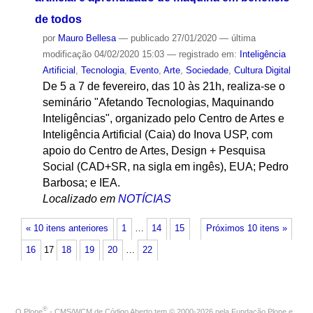
de todos
por
Mauro Bellesa
—
publicado
27/01/2020
—
última
modificação
04/02/2020 15:03
— registrado em:
Inteligência
Artificial
,
Tecnologia
,
Evento
,
Arte
,
Sociedade
,
Cultura Digital
De 5 a 7 de fevereiro, das 10 às 21h, realiza-se o
seminário "Afetando Tecnologias, Maquinando
Inteligências", organizado pelo Centro de Artes e
Inteligência Artificial (Caia) do Inova USP, com
apoio do Centro de Artes, Design + Pesquisa
Social (CAD+SR, na sigla em ingês), EUA; Pedro
Barbosa; e IEA.
Localizado em
NOTÍCIAS
« 10 itens anteriores
1
…
14
15
Próximos 10 itens »
16
17
18
19
20
…
22
®
O
Plone
- CMS/WCM de Código Aberto
tem
©
2000-2026 pela
Fundação Plone
e