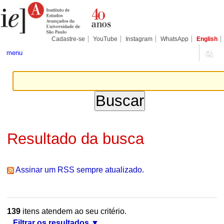
Ir
Ferramentas
Seções
para
Pessoais
o
conteúdo.
|
Cadastre-se
YouTube
Instagram
WhatsApp
English
Ir
para
menu
a
navegação
Resultado da busca
Assinar um RSS sempre atualizado.
139
itens atendem ao seu critério.
Filtrar os resultados