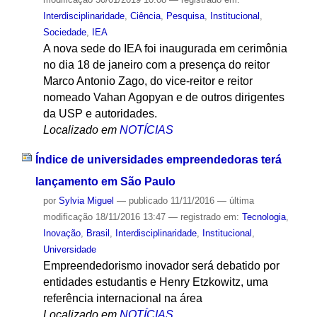
Interdisciplinaridade
,
Ciência
,
Pesquisa
,
Institucional
,
Sociedade
,
IEA
A nova sede do IEA foi inaugurada em cerimônia
no dia 18 de janeiro com a presença do reitor
Marco Antonio Zago, do vice-reitor e reitor
nomeado Vahan Agopyan e de outros dirigentes
da USP e autoridades.
Localizado em
NOTÍCIAS
Índice de universidades empreendedoras terá
lançamento em São Paulo
por
Sylvia Miguel
—
publicado
11/11/2016
—
última
modificação
18/11/2016 13:47
— registrado em:
Tecnologia
,
Inovação
,
Brasil
,
Interdisciplinaridade
,
Institucional
,
Universidade
Empreendedorismo inovador será debatido por
entidades estudantis e Henry Etzkowitz, uma
referência internacional na área
Localizado em
NOTÍCIAS