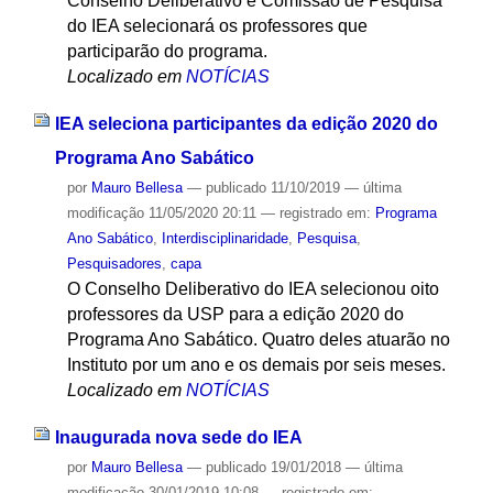
Conselho Deliberativo e Comissão de Pesquisa
do IEA selecionará os professores que
participarão do programa.
Localizado em
NOTÍCIAS
IEA seleciona participantes da edição 2020 do
Programa Ano Sabático
por
Mauro Bellesa
—
publicado
11/10/2019
—
última
modificação
11/05/2020 20:11
— registrado em:
Programa
Ano Sabático
,
Interdisciplinaridade
,
Pesquisa
,
Pesquisadores
,
capa
O Conselho Deliberativo do IEA selecionou oito
professores da USP para a edição 2020 do
Programa Ano Sabático. Quatro deles atuarão no
Instituto por um ano e os demais por seis meses.
Localizado em
NOTÍCIAS
Inaugurada nova sede do IEA
por
Mauro Bellesa
—
publicado
19/01/2018
—
última
modificação
30/01/2019 10:08
— registrado em: