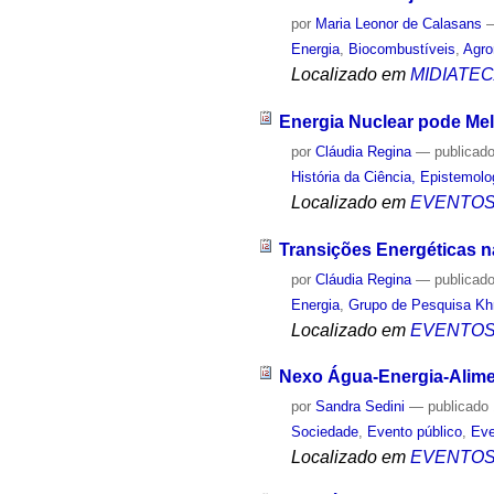
por
Maria Leonor de Calasans
Energia
,
Biocombustíveis
,
Agro
Localizado em
MIDIATE
Energia Nuclear pode Mel
por
Cláudia Regina
—
publicad
História da Ciência, Epistemolo
Localizado em
EVENTO
Transições Energéticas na
por
Cláudia Regina
—
publicad
Energia
,
Grupo de Pesquisa Khr
Localizado em
EVENTO
Nexo Água-Energia-Alimen
por
Sandra Sedini
—
publicado
Sociedade
,
Evento público
,
Eve
Localizado em
EVENTO