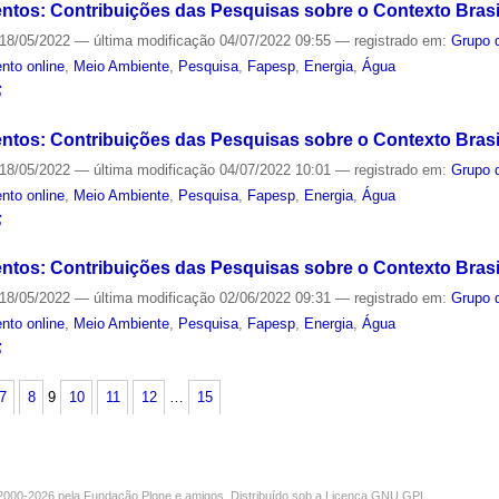
tos: Contribuições das Pesquisas sobre o Contexto Brasil
18/05/2022
—
última modificação
04/07/2022 09:55
— registrado em:
Grupo 
nto online
,
Meio Ambiente
,
Pesquisa
,
Fapesp
,
Energia
,
Água
S
tos: Contribuições das Pesquisas sobre o Contexto Brasil
18/05/2022
—
última modificação
04/07/2022 10:01
— registrado em:
Grupo 
nto online
,
Meio Ambiente
,
Pesquisa
,
Fapesp
,
Energia
,
Água
S
tos: Contribuições das Pesquisas sobre o Contexto Brasil
18/05/2022
—
última modificação
02/06/2022 09:31
— registrado em:
Grupo 
nto online
,
Meio Ambiente
,
Pesquisa
,
Fapesp
,
Energia
,
Água
S
7
8
9
10
11
12
…
15
000-2026 pela
Fundação Plone
e amigos. Distribuído sob a
Licença GNU GPL
.