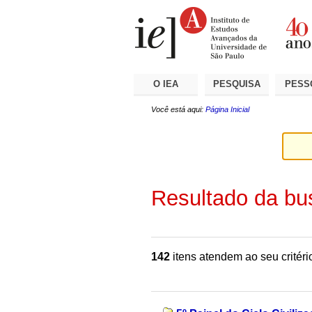
Ir
Ferramentas
Seções
para
Pessoais
o
conteúdo.
|
Ir
para
a
O IEA
PESQUISA
PESS
navegação
Você está aqui:
Página Inicial
Resultado da bu
142
itens atendem ao seu critéri