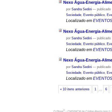
Nexo Água-Energia-Alimen
por
Sandra Sedini
—
publicado
Sociedade
,
Evento público
,
Eve
Localizado em
EVENTO
Nexo Água-Energia-Alimen
por
Sandra Sedini
—
publicado
Sociedade
,
Evento público
,
Eve
Localizado em
EVENTO
Nexo Água-Energia-Alimen
por
Sandra Sedini
—
publicado
Sociedade
,
Evento público
,
Eve
Localizado em
EVENTO
« 10 itens anteriores
1
…
6
®
O
Plone
- CMS/WCM de Código Aberto
tem
©
2