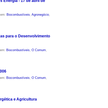
 Energia - 17 de abril de
o em:
Biocombustíveis
,
Agronegócio
,
vas para o Desenvolvimento
o em:
Biocombustíveis
,
O Comum
,
2006
o em:
Biocombustíveis
,
O Comum
,
gética e Agricultura