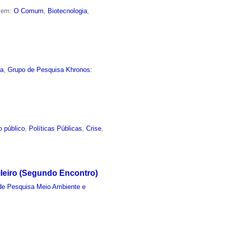
o em:
O Comum
,
Biotecnologia
,
ia
,
Grupo de Pesquisa Khronos:
o público
,
Políticas Públicas
,
Crise
,
leiro (Segundo Encontro)
de Pesquisa Meio Ambiente e