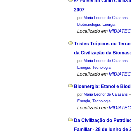
5º Painel do Ciclo Civili
2007
por
Maria Leonor de Calasans
Biotecnologia
,
Energia
Localizado em
MIDIATE
Tristes Trópicos ou Ter
da Civilização da Biomass
por
Maria Leonor de Calasans
Energia
,
Tecnologia
Localizado em
MIDIATE
Bioenergia: Etanol e Biod
por
Maria Leonor de Calasans
Energia
,
Tecnologia
Localizado em
MIDIATE
Da Civilização do Petróle
Familiar - 28 de junho de 