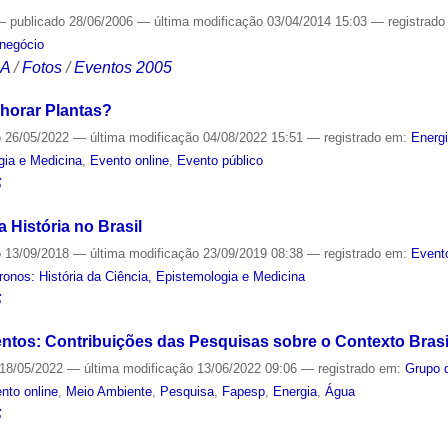
—
publicado
28/06/2006
—
última modificação
03/04/2014 15:03
— registrad
negócio
CA
/
Fotos
/
Eventos 2005
horar Plantas?
o
26/05/2022
—
última modificação
04/08/2022 15:51
— registrado em:
Energ
gia e Medicina
,
Evento online
,
Evento público
S
 História no Brasil
o
13/09/2018
—
última modificação
23/09/2019 08:38
— registrado em:
Event
onos: História da Ciência, Epistemologia e Medicina
S
tos: Contribuições das Pesquisas sobre o Contexto Brasi
18/05/2022
—
última modificação
13/06/2022 09:06
— registrado em:
Grupo 
nto online
,
Meio Ambiente
,
Pesquisa
,
Fapesp
,
Energia
,
Água
S