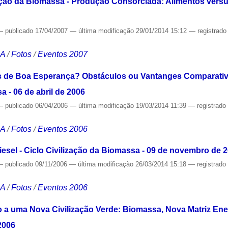
zação da Biomassa - Produção Consorciada: Alimentos versus
—
publicado
17/04/2007
—
última modificação
29/01/2014 15:12
— registrad
CA
/
Fotos
/
Eventos 2007
ras de Boa Esperança? Obstáculos ou Vantanges Comparati
a - 06 de abril de 2006
—
publicado
06/04/2006
—
última modificação
19/03/2014 11:39
— registrad
CA
/
Fotos
/
Eventos 2006
iesel - Ciclo Civilização da Biomassa - 09 de novembro de 
—
publicado
09/11/2006
—
última modificação
26/03/2014 15:18
— registrad
CA
/
Fotos
/
Eventos 2006
o a uma Nova Civilização Verde: Biomassa, Nova Matriz Ener
2006