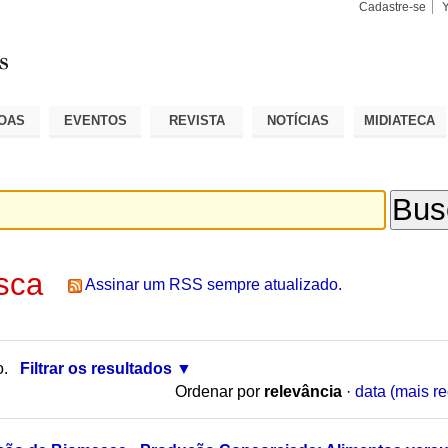
Cadastre-se
Busca
Busca
Avançad
OAS
EVENTOS
REVISTA
NOTÍCIAS
MIDIATECA
sca
Assinar um RSS sempre atualizado.
o.
Filtrar os resultados
Ordenar por
relevância
·
data (mais re