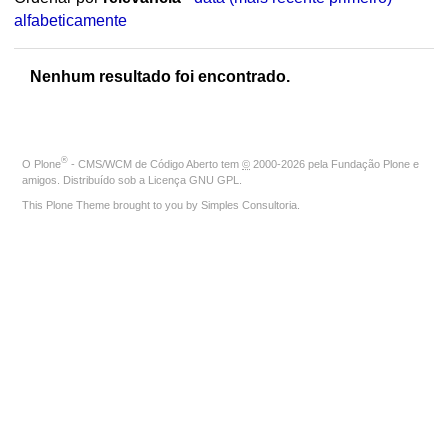
alfabeticamente
Nenhum resultado foi encontrado.
®
O
Plone
- CMS/WCM de Código Aberto
tem
©
2000-2026 pela
Fundação Plone
e
amigos. Distribuído sob a
Licença GNU GPL
.
This Plone Theme brought to you by
Simples Consultoria
.