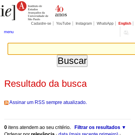
Ir
Ferramentas
Seções
para
Pessoais
o
conteúdo.
|
Cadastre-se
YouTube
Instagram
WhatsApp
English
Ir
para
menu
a
navegação
Resultado da busca
Assinar um RSS sempre atualizado.
0
itens atendem ao seu critério.
Filtrar os resultados
Ordenar por
relevância
·
data (mais recente primeiro)
·