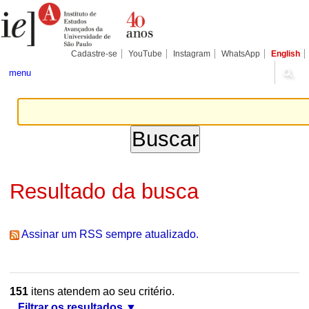
Ir
Ferramentas
Seções
para
Pessoais
o
conteúdo.
|
Cadastre-se
YouTube
Instagram
WhatsApp
English
Ir
para
menu
a
navegação
Resultado da busca
Assinar um RSS sempre atualizado.
151
itens atendem ao seu critério.
Filtrar os resultados