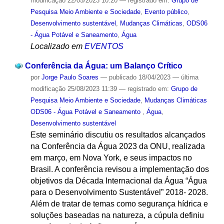
modificação
22/05/2023 10:20
— registrado em:
Grupo de
Pesquisa Meio Ambiente e Sociedade
,
Evento público
,
Desenvolvimento sustentável
,
Mudanças Climáticas
,
ODS06
- Água Potável e Saneamento
,
Água
Localizado em
EVENTOS
Conferência da Água: um Balanço Crítico
por
Jorge Paulo Soares
—
publicado
18/04/2023
—
última
modificação
25/08/2023 11:39
— registrado em:
Grupo de
Pesquisa Meio Ambiente e Sociedade
,
Mudanças Climáticas
ODS06 - Água Potável e Saneamento
,
Água
,
Desenvolvimento sustentável
Este seminário discutiu os resultados alcançados
na Conferência da Água 2023 da ONU, realizada
em março, em Nova York, e seus impactos no
Brasil. A conferência revisou a implementação dos
objetivos da Década Internacional da Água “Água
para o Desenvolvimento Sustentável” 2018- 2028.
Além de tratar de temas como segurança hídrica e
soluções baseadas na natureza, a cúpula definiu