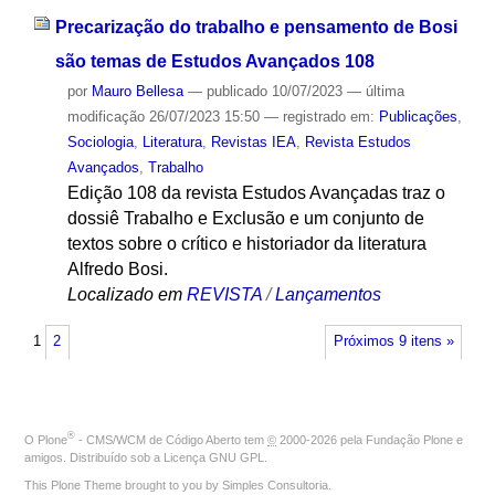
Precarização do trabalho e pensamento de Bosi
são temas de Estudos Avançados 108
por
Mauro Bellesa
—
publicado
10/07/2023
—
última
modificação
26/07/2023 15:50
— registrado em:
Publicações
,
Sociologia
,
Literatura
,
Revistas IEA
,
Revista Estudos
Avançados
,
Trabalho
Edição 108 da revista Estudos Avançadas traz o
dossiê Trabalho e Exclusão e um conjunto de
textos sobre o crítico e historiador da literatura
Alfredo Bosi.
Localizado em
REVISTA
/
Lançamentos
1
2
Próximos 9 itens »
®
O
Plone
- CMS/WCM de Código Aberto
tem
©
2000-2026 pela
Fundação Plone
e
amigos. Distribuído sob a
Licença GNU GPL
.
This Plone Theme brought to you by
Simples Consultoria
.