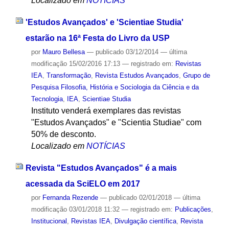
Localizado em
NOTÍCIAS
'Estudos Avançados' e 'Scientiae Studia'
estarão na 16ª Festa do Livro da USP
por
Mauro Bellesa
—
publicado
03/12/2014
—
última
modificação
15/02/2016 17:13
— registrado em:
Revistas
IEA
,
Transformação
,
Revista Estudos Avançados
,
Grupo de
Pesquisa Filosofia, História e Sociologia da Ciência e da
Tecnologia
,
IEA
,
Scientiae Studia
Instituto venderá exemplares das revistas
"Estudos Avançados" e "Scientia Studiae" com
50% de desconto.
Localizado em
NOTÍCIAS
Revista "Estudos Avançados" é a mais
acessada da SciELO em 2017
por
Fernanda Rezende
—
publicado
02/01/2018
—
última
modificação
03/01/2018 11:32
— registrado em:
Publicações
,
Institucional
,
Revistas IEA
,
Divulgação científica
,
Revista