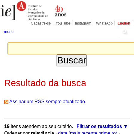
Ir
Ferramentas
Seções
para
Pessoais
o
conteúdo.
|
Cadastre-se
YouTube
Instagram
WhatsApp
English
Ir
para
menu
a
navegação
Resultado da busca
Assinar um RSS sempre atualizado.
19
itens atendem ao seu critério.
Filtrar os resultados
Ordenar por
relevância
·
data (mais recente primeiro)
·