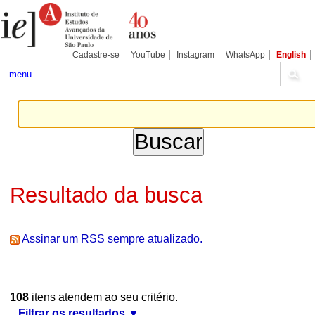
Ir
Ferramentas
Seções
para
Pessoais
o
conteúdo.
|
Cadastre-se
YouTube
Instagram
WhatsApp
English
Ir
para
menu
a
navegação
Resultado da busca
Assinar um RSS sempre atualizado.
108
itens atendem ao seu critério.
Filtrar os resultados