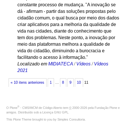
constante processo de mudança. "A inovação se
dá - afirmam - partir das soluções propostas pelo
cidadão comum, o qual busca por meio dos dados
criar aplicativos para a melhoria da qualidade de
vida nas cidades, diante do conhecimento que
tem dos problemas. Neste ponto, a inovação por
meio das plataformas melhora a qualidade de
vida do cidadão, diminuindo a burocracia e
facilitando o acesso à informação."
Localizado em
MIDIATECA
/
Vídeos
/
Vídeos
2021
« 10 itens anteriores
1
…
8
9
10
11
®
O
Plone
- CMS/WCM de Código Aberto
tem
©
2000-2026 pela
Fundação Plone
e
amigos. Distribuído sob a
Licença GNU GPL
.
This Plone Theme brought to you by
Simples Consultoria
.