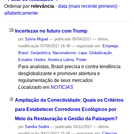
Ordenar por
relevância
·
data (mais recente primeiro)
·
alfabeticamente
Incertezas no futuro com Trump
por
Sylvia Miguel
—
publicado
05/04/2017
—
última
modificação
07/04/2017 16:48
— registrado em:
Emprego
,
Brasil
,
Geopolítica
,
Nacionalismo
,
capa
,
Globalização
,
Estados Unidos
,
América Latina
,
Poder
Para analistas, Brasil precisa ir contra tendência
desglobalizante e promover abertura e
regulamentação de seus mercados
Localizado em
NOTÍCIAS
Ampliação da Conectividade: Quais os Critérios
para Estabelecer Corredores Ecológicos por
Meio da Restauração e Gestão da Paisagem?
por
Sandra Sedini
—
publicado
16/11/2017
—
última
modificação
30/11/2017 15:08
— registrado em:
Ciências