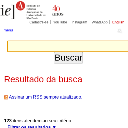
Ir
Ferramentas
Seções
para
Pessoais
o
conteúdo.
|
Cadastre-se
YouTube
Instagram
WhatsApp
English
Ir
para
menu
a
navegação
Resultado da busca
Assinar um RSS sempre atualizado.
123
itens atendem ao seu critério.
Filtrar os resultados