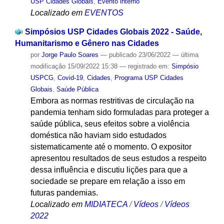
USP Cidades Globais
,
Evento interno
Localizado em
EVENTOS
Simpósios USP Cidades Globais 2022 - Saúde,
Humanitarismo e Gênero nas Cidades
por
Jorge Paulo Soares
—
publicado
23/06/2022
—
última
modificação
15/09/2022 15:38
— registrado em:
Simpósio
USPCG
,
Covid-19
,
Cidades
,
Programa USP Cidades
Globais
,
Saúde Pública
Embora as normas restritivas de circulação na
pandemia tenham sido formuladas para proteger a
saúde pública, seus efeitos sobre a violência
doméstica não haviam sido estudados
sistematicamente até o momento. O expositor
apresentou resultados de seus estudos a respeito
dessa influência e discutiu lições para que a
sociedade se prepare em relação a isso em
futuras pandemias.
Localizado em
MIDIATECA
/
Vídeos
/
Vídeos
2022