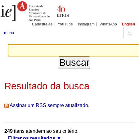
Ir
Ferramentas
Seções
para
Pessoais
o
conteúdo.
|
Cadastre-se
YouTube
Instagram
WhatsApp
English
Ir
para
menu
a
navegação
Resultado da busca
Assinar um RSS sempre atualizado.
249
itens atendem ao seu critério.
Filtrar os resultados