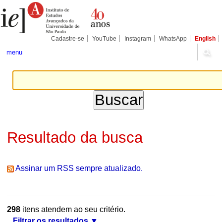
Ir
Ferramentas
Seções
para
Pessoais
o
conteúdo.
|
Cadastre-se
YouTube
Instagram
WhatsApp
English
Ir
para
menu
a
navegação
Resultado da busca
Assinar um RSS sempre atualizado.
298
itens atendem ao seu critério.
Filtrar os resultados