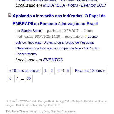
Localizado em
MIDIATECA
/
Fotos
/
Eventos 2017
Apoiando a Inovação nas Indústrias: O Papel da
EMBRAPII no Fomento à Inovação no Brasil
por
Sandra Sedini
—
publicado
10/03/2017
—
última
modificação
10/04/2025 14:10
— registrado em:
Evento
público
,
Inovação
,
Biotecnologia
,
Grupo de Pesquisa
Observatório da Inovação e Competitividade - NAP
,
C&T
,
Conhecimento
Localizado em
EVENTOS
« 10 itens anteriores
1
2
3
4
5
Próximos 10 itens »
6
7
…
30
®
O
Plone
- CMS/WCM de Código Aberto
tem
©
2000-2026 pela
Fundação Plone
e
amigos. Distribuído sob a
Licença GNU GPL
.
This Plone Theme brought to you by
Simples Consultoria
.