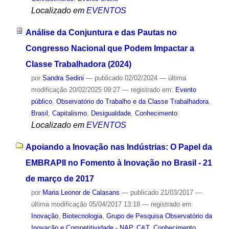
Localizado em
EVENTOS
Análise da Conjuntura e das Pautas no
Congresso Nacional que Podem Impactar a
Classe Trabalhadora (2024)
por
Sandra Sedini
—
publicado
02/02/2024
—
última
modificação
20/02/2025 09:27
— registrado em:
Evento
público
,
Observatório do Trabalho e da Classe Trabalhadora
,
Brasil
,
Capitalismo
,
Desigualdade
,
Conhecimento
Localizado em
EVENTOS
Apoiando a Inovação nas Indústrias: O Papel da
EMBRAPII no Fomento à Inovação no Brasil - 21
de março de 2017
por
Maria Leonor de Calasans
—
publicado
21/03/2017
—
última modificação
05/04/2017 13:18
— registrado em:
Inovação
,
Biotecnologia
,
Grupo de Pesquisa Observatório da
Inovação e Competitividade - NAP
,
C&T
,
Conhecimento