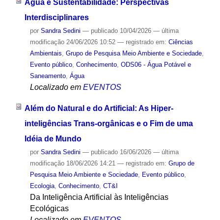
Água e Sustentabilidade: Perspectivas
Interdisciplinares
por
Sandra Sedini
—
publicado
10/04/2026
—
última
modificação
24/06/2026 10:52
— registrado em:
Ciências
Ambientais
,
Grupo de Pesquisa Meio Ambiente e Sociedade
,
Evento público
,
Conhecimento
,
ODS06 - Água Potável e
Saneamento
,
Água
Localizado em
EVENTOS
Além do Natural e do Artificial: As Hiper-
inteligências Trans-orgânicas e o Fim de uma
Idéia de Mundo
por
Sandra Sedini
—
publicado
16/06/2026
—
última
modificação
18/06/2026 14:21
— registrado em:
Grupo de
Pesquisa Meio Ambiente e Sociedade
,
Evento público
,
Ecologia
,
Conhecimento
,
CT&I
Da Inteligência Artificial às Inteligências
Ecológicas
Localizado em
EVENTOS