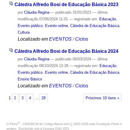
Cátedra Alfredo Bosi de Educação Básica 2023
por
Cláudia Regina
—
publicado
31/01/2023
—
última
modificação
07/06/2024 11:01
— registrado em:
Educação
,
Evento público
,
Evento online
,
Cátedra de Educação Básica
,
Cultura
Localizado em
EVENTOS
/
Ciclos
Cátedra Alfredo Bosi de Educação Básica 2024
por
Cláudia Regina
—
publicado
06/03/2024
—
última
modificação
08/10/2024 13:28
— registrado em:
Educação
,
Evento público
,
Evento online
,
Cátedra de Educação Básica
,
Ensino Básico
Localizado em
EVENTOS
/
Ciclos
1
2
3
4
…
28
Próximos 10 itens »
®
O
Plone
- CMS/WCM de Código Aberto
tem
©
2000-2026 pela
Fundação Plone
e
amigos. Distribuído sob a
Licença GNU GPL
.