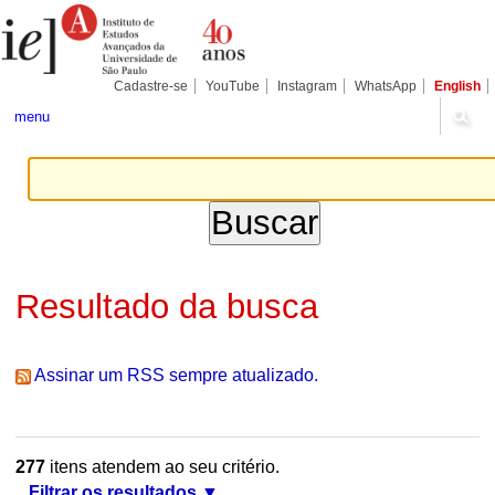
Ir
Ferramentas
Seções
para
Pessoais
o
conteúdo.
|
Cadastre-se
YouTube
Instagram
WhatsApp
English
Ir
para
menu
a
navegação
Resultado da busca
Assinar um RSS sempre atualizado.
277
itens atendem ao seu critério.
Filtrar os resultados