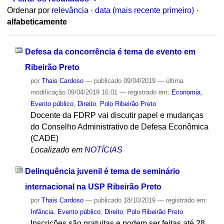
Ordenar por
relevância
·
data (mais recente primeiro)
·
alfabeticamente
Defesa da concorrência é tema de evento em
Ribeirão Preto
por
Thais Cardoso
—
publicado
09/04/2019
—
última
modificação
09/04/2019 16:01
— registrado em:
Economia
,
Evento público
,
Direito
,
Polo Ribeirão Preto
Docente da FDRP vai discutir papel e mudanças
do Conselho Administrativo de Defesa Econômica
(CADE)
Localizado em
NOTÍCIAS
Delinquência juvenil é tema de seminário
internacional na USP Ribeirão Preto
por
Thais Cardoso
—
publicado
18/10/2019
— registrado em:
Infância
,
Evento público
,
Direito
,
Polo Ribeirão Preto
Inscrições são gratuitas e podem ser feitas até 28