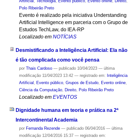
Artificial
,
Tecnologia
,
Evento público
,
Evento online
,
Direito
,
Polo Ribeirão Preto
Evento é realizado pela iniciativa Understanding
Artificial Intelligence em parceria com o Grupo de
Estudos TechLaw, do IEA-RP
Localizado em
NOTÍCIAS
Desmistificando a Inteligência Artificial: Ela não
é tão complicada como você pensa
por
Thais Cardoso
—
publicado
10/04/2023
—
última
modificação
11/04/2023 13:42
— registrado em:
Inteligência
Artificial
,
Evento público
,
Grupos de Estudo
,
Evento online
,
Ciência da Computação
,
Direito
,
Polo Ribeirão Preto
Localizado em
EVENTOS
Dignidade humana em teoria e prática na 2ª
Intercontinental Academia
por
Fernanda Rezende
—
publicado
06/04/2016
—
última
modificação
12/04/2016 15:37
— registrado em: