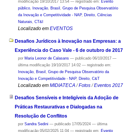
modificação
19/10/2017 13:54
— registrado em:
Evento
público
,
Inovação
,
Brasil
,
Grupo de Pesquisa Observatório
da Inovação e Competitividade - NAP
,
Direito
,
Ciências
Naturais
,
CT&I
Localizado em
EVENTOS
Desafios Jurídicos à Inovação nas Empresas: a
Experiência do Caso Vale - 6 de outubro de 2017
por
Maria Leonor de Calasans
—
publicado
06/10/2017
—
última modificação
19/10/2017 14:02
— registrado em:
Inovação
,
Brasil
,
Grupo de Pesquisa Observatório da
Inovação e Competitividade - NAP
,
Direito
,
C&T
Localizado em
MIDIATECA
/
Fotos
/
Eventos 2017
Desafios Sensíveis e Inteligíveis da Adoção de
Práticas Restaurativas e Dialogadas na
Resolução de Conflitos
por
Sandra Sedini
—
publicado
17/05/2024
—
última
modificação
05/02/2025 11:04
— registrado em:
Evento