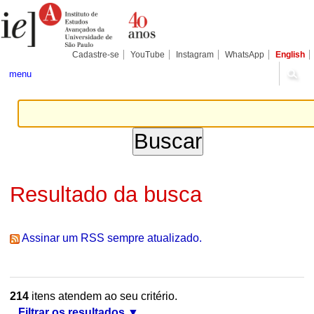
Ir
Ferramentas
Seções
para
Pessoais
o
conteúdo.
|
Cadastre-se
YouTube
Instagram
WhatsApp
English
Ir
para
menu
a
navegação
Resultado da busca
Assinar um RSS sempre atualizado.
214
itens atendem ao seu critério.
Filtrar os resultados