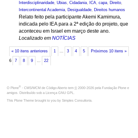
Interdisciplinaridade
,
Ubias
,
Cidadania
,
ICA
,
capa
,
Direito
,
Intercontinental Academia
,
Desigualdade
,
Direitos humanos
Relato feito pela participante Akemi Kamimura,
indicada pelo IEA para a 2ª edição do projeto, que
aconteceu em Israel em março deste ano.
Localizado em
NOTÍCIAS
« 10 itens anteriores
1
…
3
4
5
Próximos 10 itens »
6
7
8
9
…
22
®
O
Plone
- CMS/WCM de Código Aberto
tem
©
2000-2026 pela
Fundação Plone
e
amigos. Distribuído sob a
Licença GNU GPL
.
This Plone Theme brought to you by
Simples Consultoria
.