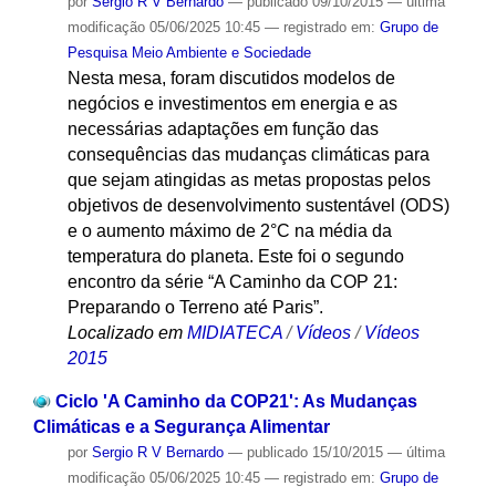
por
Sergio R V Bernardo
—
publicado
09/10/2015
—
última
modificação
05/06/2025 10:45
— registrado em:
Grupo de
Pesquisa Meio Ambiente e Sociedade
Nesta mesa, foram discutidos modelos de
negócios e investimentos em energia e as
necessárias adaptações em função das
consequências das mudanças climáticas para
que sejam atingidas as metas propostas pelos
objetivos de desenvolvimento sustentável (ODS)
e o aumento máximo de 2°C na média da
temperatura do planeta. Este foi o segundo
encontro da série “A Caminho da COP 21:
Preparando o Terreno até Paris”.
Localizado em
MIDIATECA
/
Vídeos
/
Vídeos
2015
Ciclo 'A Caminho da COP21': As Mudanças
Climáticas e a Segurança Alimentar
por
Sergio R V Bernardo
—
publicado
15/10/2015
—
última
modificação
05/06/2025 10:45
— registrado em:
Grupo de