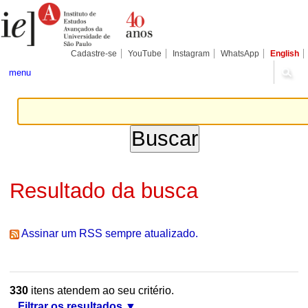
Ir
Ferramentas
Seções
para
Pessoais
o
conteúdo.
|
Cadastre-se
YouTube
Instagram
WhatsApp
English
Ir
para
menu
a
navegação
Resultado da busca
Assinar um RSS sempre atualizado.
330
itens atendem ao seu critério.
Filtrar os resultados