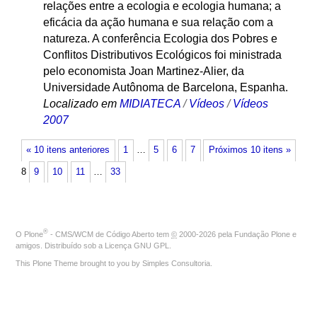
relações entre a ecologia e ecologia humana; a
eficácia da ação humana e sua relação com a
natureza. A conferência Ecologia dos Pobres e
Conflitos Distributivos Ecológicos foi ministrada
pelo economista Joan Martinez-Alier, da
Universidade Autônoma de Barcelona, Espanha.
Localizado em
MIDIATECA
/
Vídeos
/
Vídeos
2007
« 10 itens anteriores
1
…
5
6
7
Próximos 10 itens »
8
9
10
11
…
33
®
O
Plone
- CMS/WCM de Código Aberto
tem
©
2000-2026 pela
Fundação Plone
e
amigos. Distribuído sob a
Licença GNU GPL
.
This Plone Theme brought to you by
Simples Consultoria
.