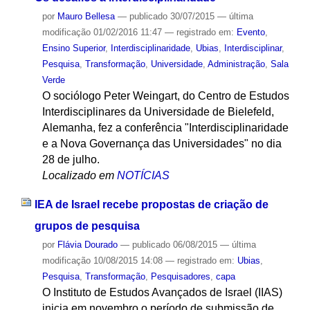
por
Mauro Bellesa
—
publicado
30/07/2015
—
última
modificação
01/02/2016 11:47
— registrado em:
Evento
,
Ensino Superior
,
Interdisciplinaridade
,
Ubias
,
Interdisciplinar
,
Pesquisa
,
Transformação
,
Universidade
,
Administração
,
Sala
Verde
O sociólogo Peter Weingart, do Centro de Estudos
Interdisciplinares da Universidade de Bielefeld,
Alemanha, fez a conferência "Interdisciplinaridade
e a Nova Governança das Universidades" no dia
28 de julho.
Localizado em
NOTÍCIAS
IEA de Israel recebe propostas de criação de
grupos de pesquisa
por
Flávia Dourado
—
publicado
06/08/2015
—
última
modificação
10/08/2015 14:08
— registrado em:
Ubias
,
Pesquisa
,
Transformação
,
Pesquisadores
,
capa
O Instituto de Estudos Avançados de Israel (IIAS)
inicia em novembro o período de submissão de