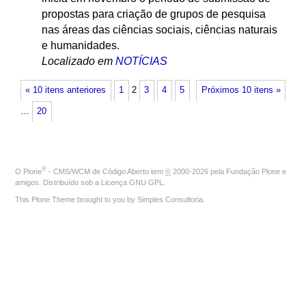
propostas para criação de grupos de pesquisa
nas áreas das ciências sociais, ciências naturais
e humanidades.
Localizado em
NOTÍCIAS
« 10 itens anteriores
1
2
3
4
5
Próximos 10 itens »
…
20
®
O
Plone
- CMS/WCM de Código Aberto
tem
©
2000-2026 pela
Fundação Plone
e
amigos. Distribuído sob a
Licença GNU GPL
.
This Plone Theme brought to you by
Simples Consultoria
.