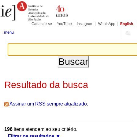
Ir
Ferramentas
Seções
para
Pessoais
o
conteúdo.
|
Cadastre-se
YouTube
Instagram
WhatsApp
English
Ir
para
menu
a
navegação
Resultado da busca
Assinar um RSS sempre atualizado.
196
itens atendem ao seu critério.
Filtrar os resultados