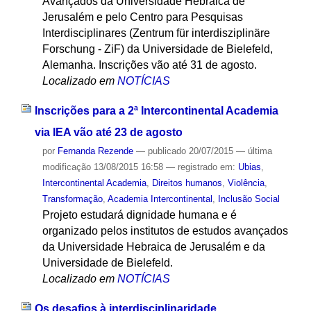
Avançados da Universidade Hebraica de
Jerusalém e pelo Centro para Pesquisas
Interdisciplinares (Zentrum für interdisziplinäre
Forschung - ZiF) da Universidade de Bielefeld,
Alemanha. Inscrições vão até 31 de agosto.
Localizado em
NOTÍCIAS
Inscrições para a 2ª Intercontinental Academia
via IEA vão até 23 de agosto
por
Fernanda Rezende
—
publicado
20/07/2015
—
última
modificação
13/08/2015 16:58
— registrado em:
Ubias
,
Intercontinental Academia
,
Direitos humanos
,
Violência
,
Transformação
,
Academia Intercontinental
,
Inclusão Social
Projeto estudará dignidade humana e é
organizado pelos institutos de estudos avançados
da Universidade Hebraica de Jerusalém e da
Universidade de Bielefeld.
Localizado em
NOTÍCIAS
Os desafios à interdisciplinaridade