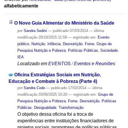
alfabeticamente
O Novo Guia Alimentar do Ministério da Saúde
por
Sandra Sedini
—
publicado
07/03/2014
—
última
modificação
20/10/2015 11:59
— registrado em:
Evento
público
,
Nutrição
,
Infância
,
Desnutrição
,
Fome
,
Grupo de
Pesquisa Nutrição e Pobreza
,
Políticas Públicas
,
Sociedade
,
IEA
Localizado em
EVENTOS
/
Eventos e Reuniões
Oficina Estratégias Sociais em Nutrição,
Educação e Combate à Pobreza (Parte 4)
por
Sandra Codo
—
publicado
17/02/2014
—
última
modificação
03/06/2025 10:20
— registrado em:
Grupo de
Pesquisa Nutrição e Pobreza
,
Fome
,
Desnutrição
,
Políticas
Públicas
,
Desigualdade
,
Transformação
O objetivo dessa oficina foi a troca de
experiências entre instituições financiadores de
projetos sociais, promotores de políticas públicas,