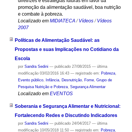
diretrizes e estratégias futuras em favor da
promoção da alimentação saudável, boa nutrição
e combate à pobreza.
Localizado em
MIDIATECA
/
Vídeos
/
Vídeos
2007
Políticas de Alimentação Saudável: as
Propostas e suas Implicações no Cotidiano da
Escola
por
Sandra Sedini
—
publicado
27/08/2015
—
última
modificação
03/02/2016 16:43
— registrado em:
Pobreza
,
Evento público
,
Infância
,
Desnutrição
,
Fome
,
Grupo de
Pesquisa Nutrição e Pobreza
,
Segurança Alimentar
Localizado em
EVENTOS
Soberania e Segurança Alimentar e Nutricional:
Fortalecendo Redes e Discutindo Indicadores
por
Sandra Sedini
—
publicado
24/04/2017
—
última
modificação
10/05/2018 11:50
— registrado em:
Pobreza
,