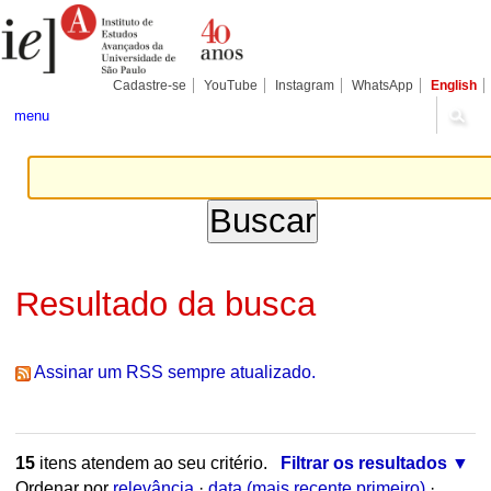
Ir
Ferramentas
Seções
para
Pessoais
o
conteúdo.
|
Cadastre-se
YouTube
Instagram
WhatsApp
English
Ir
para
menu
a
navegação
Resultado da busca
Assinar um RSS sempre atualizado.
15
itens atendem ao seu critério.
Filtrar os resultados
Ordenar por
relevância
·
data (mais recente primeiro)
·