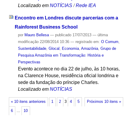
Localizado em
NOTÍCIAS
/
Rede IEA
Encontro em Londres discute parcerias com a
Rainforest Business School
por
Mauro Bellesa
—
publicado
17/07/2013
—
última
modificação
22/08/2014 10:36
— registrado em:
O Comum
,
Sustentabilidade
,
Glocal
,
Economia
,
Amazônia
,
Grupo de
Pesquisa Amazônia em Transformação: História e
Perspectivas
Evento acontece no dia 22 de julho, às 10 horas,
na Clarence House, residência oficial londrina e
sede da fundação do príncipe Charles.
Localizado em
NOTÍCIAS
« 10 itens anteriores
1
2
3
4
5
Próximos 10 itens »
6
…
10