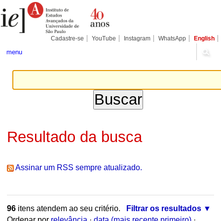
Ir
Ferramentas
Seções
para
Pessoais
o
conteúdo.
|
Cadastre-se
YouTube
Instagram
WhatsApp
English
Ir
para
menu
a
navegação
Resultado da busca
Assinar um RSS sempre atualizado.
96
itens atendem ao seu critério.
Filtrar os resultados
Ordenar por
relevância
·
data (mais recente primeiro)
·