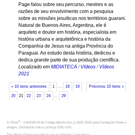
Page falou sobre seu percurso, mestres e as
razões de seu envolvimento com a pesquisa
sobre as missões jesuíticas nos territórios guarani.
Natural de Buenos Aires, Argentina, ele é
arquiteto e doutor em história, especialista em
história urbana e arquitetônica e história da
Companhia de Jesus na antiga Província do
Paraguai. Ao estudo desta história, dedicou e
dedica grande parte de sua produção científica.
Localizado em
MIDIATECA
/
Vídeos
/
Vídeos
2021
« 10 itens anteriores
1
…
18
19
Próximos 10 itens »
20
21
22
23
24
…
29
®
O
Plone
- CMS/WCM de Código Aberto
tem
©
2000-2026 pela
Fundação Plone
e
amigos. Distribuído sob a
Licença GNU GPL
.
This Plone Theme brought to you by
Simples Consultoria
.