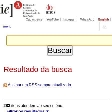
Ir
Ferramentas
Seções
para
Pessoais
o
conteúdo.
|
Cadastre-se
YouTube
Instagram
WhatsApp
English
Ir
para
menu
a
navegação
Resultado da busca
Assinar um RSS sempre atualizado.
283
itens atendem ao seu critério.
Filtrar os resultados