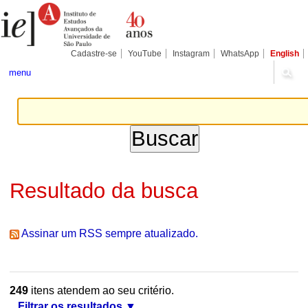
Ir
Ferramentas
Seções
para
Pessoais
o
conteúdo.
|
Cadastre-se
YouTube
Instagram
WhatsApp
English
Ir
para
menu
a
navegação
Resultado da busca
Assinar um RSS sempre atualizado.
249
itens atendem ao seu critério.
Filtrar os resultados