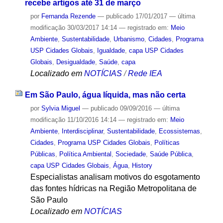
recebe artigos até 31 de março
por
Fernanda Rezende
—
publicado
17/01/2017
—
última
modificação
30/03/2017 14:14
— registrado em:
Meio
Ambiente
,
Sustentabilidade
,
Urbanismo
,
Cidades
,
Programa
USP Cidades Globais
,
Igualdade
,
capa USP Cidades
Globais
,
Desigualdade
,
Saúde
,
capa
Localizado em
NOTÍCIAS
/
Rede IEA
Em São Paulo, água líquida, mas não certa
por
Sylvia Miguel
—
publicado
09/09/2016
—
última
modificação
11/10/2016 14:14
— registrado em:
Meio
Ambiente
,
Interdisciplinar
,
Sustentabilidade
,
Ecossistemas
,
Cidades
,
Programa USP Cidades Globais
,
Políticas
Públicas
,
Política Ambiental
,
Sociedade
,
Saúde Pública
,
capa USP Cidades Globais
,
Água
,
History
Especialistas analisam motivos do esgotamento
das fontes hídricas na Região Metropolitana de
São Paulo
Localizado em
NOTÍCIAS