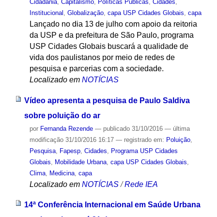
Cidadania
,
Capitalismo
,
Políticas Públicas
,
Cidades
,
Institucional
,
Globalização
,
capa USP Cidades Globais
,
capa
Lançado no dia 13 de julho com apoio da reitoria
da USP e da prefeitura de São Paulo, programa
USP Cidades Globais buscará a qualidade de
vida dos paulistanos por meio de redes de
pesquisa e parcerias com a sociedade.
Localizado em
NOTÍCIAS
Vídeo apresenta a pesquisa de Paulo Saldiva
sobre poluição do ar
por
Fernanda Rezende
—
publicado
31/10/2016
—
última
modificação
31/10/2016 16:17
— registrado em:
Poluição
,
Pesquisa
,
Fapesp
,
Cidades
,
Programa USP Cidades
Globais
,
Mobilidade Urbana
,
capa USP Cidades Globais
,
Clima
,
Medicina
,
capa
Localizado em
NOTÍCIAS
/
Rede IEA
14ª Conferência Internacional em Saúde Urbana