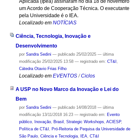
Aplicada (Ipea) assinaram no dia 18 de novembro
um Acordo de Cooperação Técnica. O executante
pela Universidade é o IEA.
Localizado em
NOTÍCIAS
Ciência, Tecnologia, Inovação e
Desenvolvimento
por
Sandra Sedini
—
publicado
25/02/2025
—
última
modificação
25/02/2025 13:58
— registrado em:
CT&I
,
Cátedra Otavio Frias Filho
Localizado em
EVENTOS
/
Ciclos
A USP no Novo Marco da Inovação e Lei do
Bem
por
Sandra Sedini
—
publicado
14/08/2018
—
última
modificação
13/11/2018 16:23
— registrado em:
Evento
público
,
Inovação
,
Brasil
,
Strategic Workshops
,
ACIESP
,
Política de CT&I
,
Pró-Reitoria de Pequisa da Universidade de
São Paulo
,
Ciência e Tecnologia
,
IEA
,
CT&I