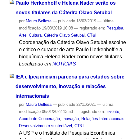
Paulo Herkenhoff e Helena Nader serão os
novos titulares da Cátedra Olavo Setubal
por
Mauro Bellesa
—
publicado
18/03/2019
—
última
modificação
19/03/2019 16:08
— registrado em:
Pesquisa
,
Arte
,
Cultura
,
Cátedra Olavo Setubal
,
CT&I
Coordenação da Cátedra Olavo Setubal escolhe
o crítico e curador de arte Paulo Herkenhoff e a
bioquímica Helena Nader como novos titulares.
Localizado em
NOTÍCIAS
IEA e Ipea iniciam parceria para estudos sobre
desenvolvimento, inovação e relações
internacionais
por
Mauro Bellesa
—
publicado
22/11/2021
—
última
modificação
06/01/2022 13:53
— registrado em:
Evento
,
Acordo de Cooperação
,
Inovação
,
Relações Internacionais
,
Desenvolvimento sustentável
,
CT&I
A USP e o Instituto de Pesquisa Econômica