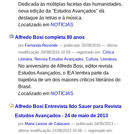
Dedicada às múltiplas facetas das humanidades,
nova edição da "Estudos Avançados" dà
destaque às letras e à música.
Localizado em
NOTÍCIAS
Alfredo Bosi completa 80 anos
por
Fernanda Rezende
—
publicado
26/08/2016
—
última
modificação
29/08/2016 10:59
— registrado em:
Crítica
Literária
,
Revista Estudos Avançados
,
Cultura
,
Literatura
No aniversário de Alfredo Bosi, editor revista
Estudos Avançados, o IEA lembra parte da
trajetória de um dos maiores críticos literários do
Brasil.
Localizado em
NOTÍCIAS
Alfredo Bosi Entrevista Ildo Sauer para Revista
Estudos Avançados - 24 de maio de 2013
por
Maria Leonor de Calasans
—
publicado
24/05/2013
—
última modificação
21/08/2013 10:56
— registrado em: