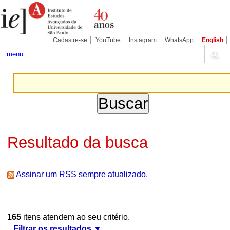
Ir
Ferramentas
Seções
para
Pessoais
o
conteúdo.
|
Cadastre-se
YouTube
Instagram
WhatsApp
English
Ir
para
menu
a
navegação
Resultado da busca
Assinar um RSS sempre atualizado.
165
itens atendem ao seu critério.
Filtrar os resultados