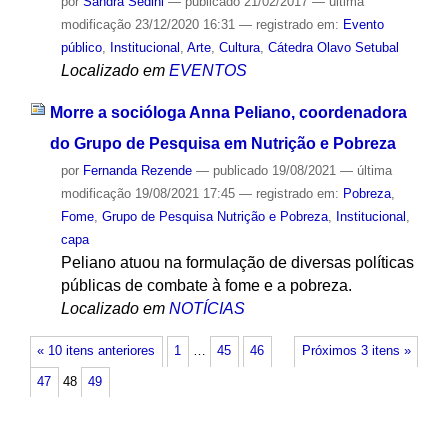
por
Sandra Sedini
—
publicado
21/02/2017
—
última
modificação
23/12/2020 16:31
— registrado em:
Evento
público
,
Institucional
,
Arte
,
Cultura
,
Cátedra Olavo Setubal
Localizado em
EVENTOS
Morre a socióloga Anna Peliano, coordenadora
do Grupo de Pesquisa em Nutrição e Pobreza
por
Fernanda Rezende
—
publicado
19/08/2021
—
última
modificação
19/08/2021 17:45
— registrado em:
Pobreza
,
Fome
,
Grupo de Pesquisa Nutrição e Pobreza
,
Institucional
,
capa
Peliano atuou na formulação de diversas políticas
públicas de combate à fome e a pobreza.
Localizado em
NOTÍCIAS
« 10 itens anteriores
1
…
45
46
Próximos 3 itens »
47
48
49