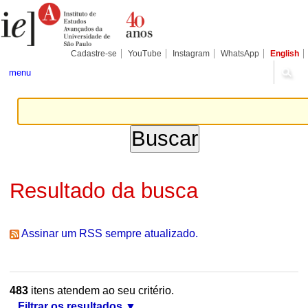
Ir
Ferramentas
Seções
para
Pessoais
o
conteúdo.
|
Cadastre-se
YouTube
Instagram
WhatsApp
English
Ir
para
menu
a
navegação
Resultado da busca
Assinar um RSS sempre atualizado.
483
itens atendem ao seu critério.
Filtrar os resultados