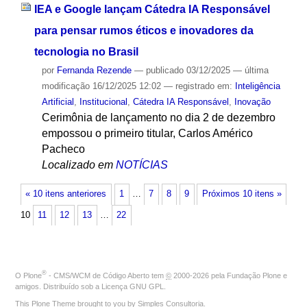
IEA e Google lançam Cátedra IA Responsável
para pensar rumos éticos e inovadores da
tecnologia no Brasil
por
Fernanda Rezende
—
publicado
03/12/2025
—
última
modificação
16/12/2025 12:02
— registrado em:
Inteligência
Artificial
,
Institucional
,
Cátedra IA Responsável
,
Inovação
Cerimônia de lançamento no dia 2 de dezembro
empossou o primeiro titular, Carlos Américo
Pacheco
Localizado em
NOTÍCIAS
« 10 itens anteriores
1
…
7
8
9
Próximos 10 itens »
10
11
12
13
…
22
®
O
Plone
- CMS/WCM de Código Aberto
tem
©
2000-2026 pela
Fundação Plone
e
amigos. Distribuído sob a
Licença GNU GPL
.
This Plone Theme brought to you by
Simples Consultoria
.