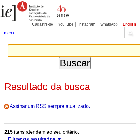
Ir
Ferramentas
Seções
para
Pessoais
o
conteúdo.
|
Cadastre-se
YouTube
Instagram
WhatsApp
English
Ir
para
menu
a
navegação
Resultado da busca
Assinar um RSS sempre atualizado.
215
itens atendem ao seu critério.
Filtrar os resultados