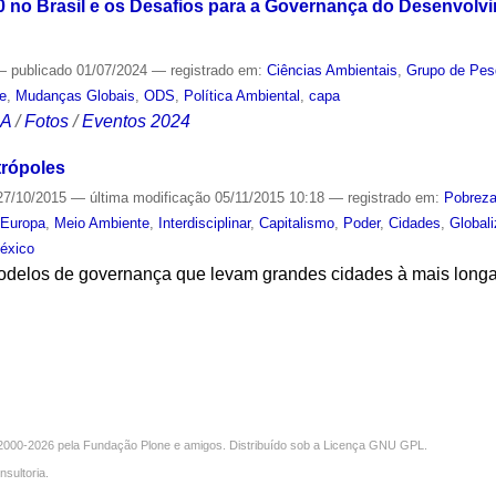
 no Brasil e os Desafios para a Governança do Desenvolvi
—
publicado
01/07/2024
— registrado em:
Ciências Ambientais
,
Grupo de Pes
e
,
Mudanças Globais
,
ODS
,
Política Ambiental
,
capa
CA
/
Fotos
/
Eventos 2024
trópoles
7/10/2015
—
última modificação
05/11/2015 10:18
— registrado em:
Pobrez
,
Europa
,
Meio Ambiente
,
Interdisciplinar
,
Capitalismo
,
Poder
,
Cidades
,
Global
éxico
odelos de governança que levam grandes cidades à mais longa 
S
000-2026 pela
Fundação Plone
e amigos. Distribuído sob a
Licença GNU GPL
.
nsultoria
.