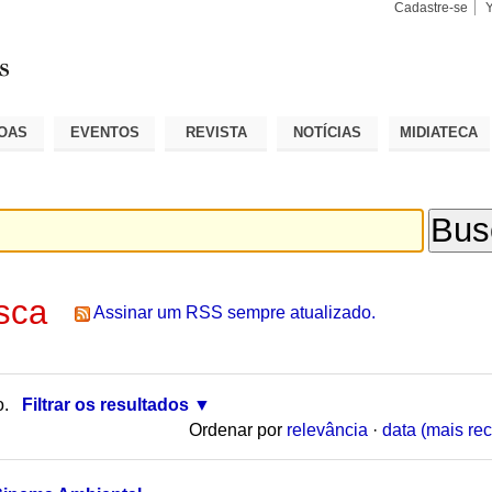
Cadastre-se
Busca
Busca
Avançad
OAS
EVENTOS
REVISTA
NOTÍCIAS
MIDIATECA
sca
Assinar um RSS sempre atualizado.
o.
Filtrar os resultados
Ordenar por
relevância
·
data (mais rec