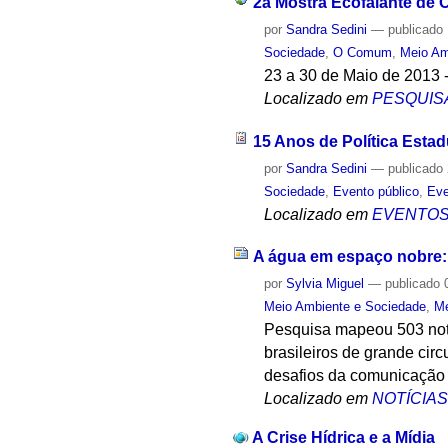
2a Mostra Ecofalante de 
por
Sandra Sedini
—
publicado
Sociedade
,
O Comum
,
Meio Am
23 a 30 de Maio de 2013 -
Localizado em
PESQUIS
15 Anos de Política Esta
por
Sandra Sedini
—
publicado
Sociedade
,
Evento público
,
Eve
Localizado em
EVENTO
A água em espaço nobre: 
por
Sylvia Miguel
—
publicado
0
Meio Ambiente e Sociedade
,
Me
Pesquisa mapeou 503 notíc
brasileiros de grande cir
desafios da comunicação 
Localizado em
NOTÍCIA
A Crise Hídrica e a Mídia