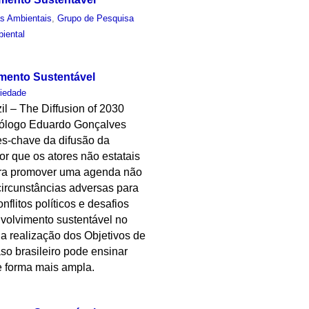
as Ambientais
,
Grupo de Pesquisa
biental
imento Sustentável
iedade
il – The Diffusion of 2030
ciólogo Eduardo Gonçalves
es-chave da difusão da
r que os atores não estatais
 para promover uma agenda não
s circunstâncias adversas para
litos políticos e desafios
volvimento sustentável no
 a realização dos Objetivos de
so brasileiro pode ensinar
e forma mais ampla.