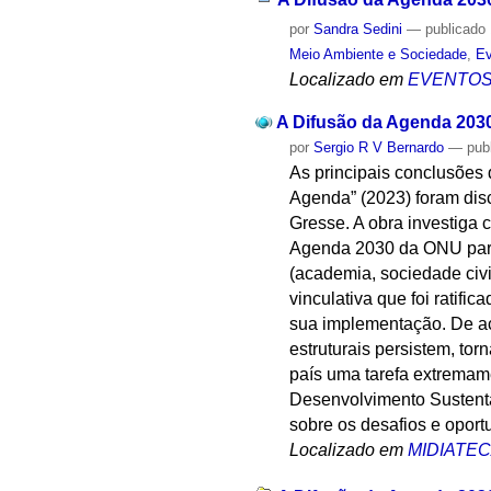
por
Sandra Sedini
—
publicado
Meio Ambiente e Sociedade
,
Ev
Localizado em
EVENTO
A Difusão da Agenda 2030
por
Sergio R V Bernardo
—
pub
As principais conclusões 
Agenda” (2023) foram dis
Gresse. A obra investiga
Agenda 2030 da ONU para 
(academia, sociedade civ
vinculativa que foi ratifi
sua implementação. De ac
estruturais persistem, t
país uma tarefa extremame
Desenvolvimento Sustentá
sobre os desafios e opor
Localizado em
MIDIATE