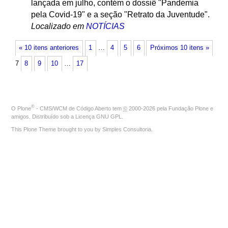
lançada em julho, contém o dossiê "Pandemia
pela Covid-19" e a seção "Retrato da Juventude".
Localizado em
NOTÍCIAS
« 10 itens anteriores
1
…
4
5
6
Próximos 10 itens »
7
8
9
10
…
17
®
O
Plone
- CMS/WCM de Código Aberto
tem
©
2000-2026 pela
Fundação Plone
e
amigos. Distribuído sob a
Licença GNU GPL
.
This Plone Theme brought to you by
Simples Consultoria
.