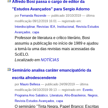
Alfredo Bosi passa o cargo de editor da
"Estudos Avançados" para Sergio Adorno
por
Fernanda Rezende
—
publicado
10/10/2019
—
última
modificação
09/12/2019 16:01
— registrado em:
Interdisciplinar
,
Revistas IEA
,
Institucional
,
Revista Estudos
Avançados
,
capa
Professor de literatura e crítico literário, Bosi
assumiu a publicação no início de 1989 e ajudou
a torná-la uma das revistas mais acessadas da
SciELO.
Localizado em
NOTÍCIAS
Seminário analisa caráter emancipatório da
escrita afrodescendente
por
Mauro Bellesa
—
publicado
24/09/2019
—
última
modificação
04/10/2019 09:13
— registrado em:
Evento
,
Programa Ano Sabático
,
Literatura
,
Afro-Brasileiros
,
Negros
,
Revista Estudos Avançados
,
capa
O seminário "Tinta Negra, Papel Branco: Escritas