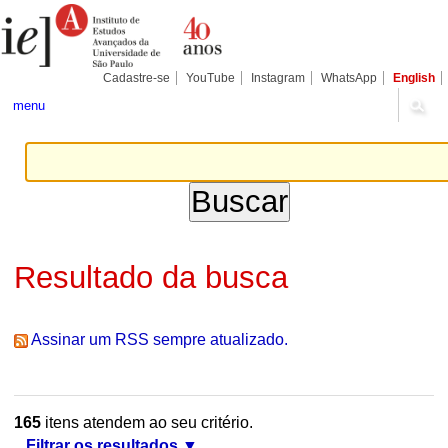
Ir
Ferramentas
Seções
para
Pessoais
o
conteúdo.
|
Cadastre-se
YouTube
Instagram
WhatsApp
English
Ir
para
menu
a
navegação
Resultado da busca
Assinar um RSS sempre atualizado.
165
itens atendem ao seu critério.
Filtrar os resultados