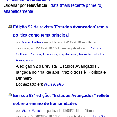
Ordenar por
relevância
·
data (mais recente primeiro)
·
alfabeticamente
Edição 92 da revista 'Estudos Avançados' tem a
política como tema principal
por
Mauro Bellesa
—
publicado
04/05/2018
—
última
modificação
15/05/2018 16:16
— registrado em:
Política
Cultural
,
Política
,
Literatura
,
Capitalismo
,
Revista Estudos
Avançados
A edição 92 da revista "Estudos Avançados",
lançada no final de abril, traz o dossiê "Política e
Dinheiro".
Localizado em
NOTÍCIAS
Em sua 93ª edição, “Estudos Avançados” reflete
sobre o ensino de humanidades
por
Victor Matioli
—
publicado
13/08/2018
—
última
modificação
28/08/2018 13:29
— registrado em:
Educação
,