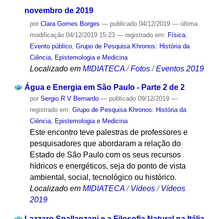
novembro de 2019
por
Clara Gomes Borges
—
publicado
04/12/2019
—
última
modificação
04/12/2019 15:23
— registrado em:
Física
,
Evento público
,
Grupo de Pesquisa Khronos: História da
Ciência, Epistemologia e Medicina
Localizado em
MIDIATECA
/
Fotos
/
Eventos 2019
Água e Energia em São Paulo - Parte 2 de 2
por
Sergio R V Bernardo
—
publicado
09/12/2019
—
registrado em:
Grupo de Pesquisa Khronos: História da
Ciência, Epistemologia e Medicina
Este encontro teve palestras de professores e
pesquisadores que abordaram a relação do
Estado de São Paulo com os seus recursos
hídricos e energéticos, seja do ponto de vista
ambiental, social, tecnológico ou histórico.
Localizado em
MIDIATECA
/
Vídeos
/
Vídeos
2019
Lazzaro Spallanzani e a Filosofia Natural na Itália