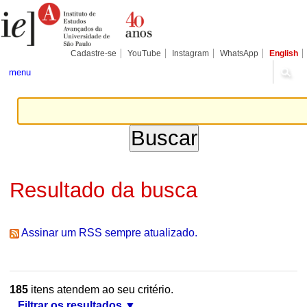
Ir
Ferramentas
Seções
para
Pessoais
o
conteúdo.
|
Cadastre-se
YouTube
Instagram
WhatsApp
English
Ir
para
menu
a
navegação
Resultado da busca
Assinar um RSS sempre atualizado.
185
itens atendem ao seu critério.
Filtrar os resultados