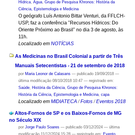
Hídrica
,
Água
,
Grupo de Pesquisa Khronos: História da
Ciência, Epistemologia e Medicina
O geógrafo Luís Antonio Bittar Venturi, da FFLCH-
USP, faz a conferência "Recursos Hídricos: Do
Oriente Próximo ao Brasil" no dia 3 de agosto, às
11h.
Localizado em
NOTÍCIAS
As Medicinas no Brasil Colonial a partir de Três
Manuais Setecentistas - 21 de setembro de 2018
por
Maria Leonor de Calasans
—
publicado
19/09/2018
—
última modificação
08/10/2018 10:47
— registrado em:
Saúde
,
História da Ciência
,
Grupo de Pesquisa Khronos:
História da Ciência, Epistemologia e Medicina
,
capa
Localizado em
MIDIATECA
/
Fotos
/
Eventos 2018
Altos-Fornos de SP e os Baixos-Fornos de MG
no Século XIX
por
Jorge Paulo Soares
—
publicado
03/12/2024
—
última
modificação
11/12/2024 15:28
— registrado em:
Evento