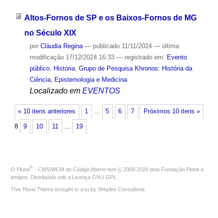
Altos-Fornos de SP e os Baixos-Fornos de MG
no Século XIX
por
Cláudia Regina
—
publicado
11/11/2024
—
última
modificação
17/12/2024 16:33
— registrado em:
Evento
público
,
História
,
Grupo de Pesquisa Khronos: História da
Ciência, Epistemologia e Medicina
Localizado em
EVENTOS
« 10 itens anteriores
1
…
5
6
7
Próximos 10 itens »
8
9
10
11
…
19
®
O
Plone
- CMS/WCM de Código Aberto
tem
©
2000-2026 pela
Fundação Plone
e
amigos. Distribuído sob a
Licença GNU GPL
.
This Plone Theme brought to you by
Simples Consultoria
.