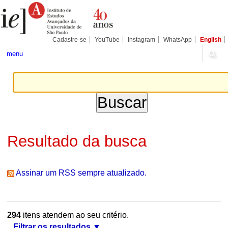
Ir
Ferramentas
Seções
para
Pessoais
o
conteúdo.
|
Cadastre-se
YouTube
Instagram
WhatsApp
English
Ir
para
menu
a
navegação
Resultado da busca
Assinar um RSS sempre atualizado.
294
itens atendem ao seu critério.
Filtrar os resultados