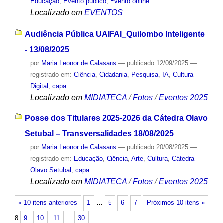
Educação
,
Evento público
,
Evento online
Localizado em
EVENTOS
Audiência Pública UAIFAI_Quilombo Inteligente
- 13/08/2025
por
Maria Leonor de Calasans
—
publicado
12/09/2025
—
registrado em:
Ciência
,
Cidadania
,
Pesquisa
,
IA
,
Cultura
Digital
,
capa
Localizado em
MIDIATECA
/
Fotos
/
Eventos 2025
Posse dos Titulares 2025-2026 da Cátedra Olavo
Setubal – Transversalidades 18/08/2025
por
Maria Leonor de Calasans
—
publicado
20/08/2025
—
registrado em:
Educação
,
Ciência
,
Arte
,
Cultura
,
Cátedra
Olavo Setubal
,
capa
Localizado em
MIDIATECA
/
Fotos
/
Eventos 2025
« 10 itens anteriores
1
…
5
6
7
Próximos 10 itens »
8
9
10
11
…
30