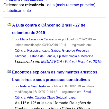
Ordenar por
relevância
·
data (mais recente primeiro)
·
alfabeticamente
A Luta contra o Câncer no Brasil - 27 de
setembro de 2019
por
Maria Leonor de Calasans
—
publicado
27/09/2019
—
última modificação
03/10/2019 10:11
— registrado em:
Ciência
,
Pesquisa
,
capa
,
Saúde
,
Grupo de Pesquisa
Khronos: História da Ciência, Epistemologia e Medicina
Localizado em
MIDIATECA
/
Fotos
/
Eventos 2019
Encontros exploram os movimentos artísticos
brasileiros e seus processos construtivos
por
Nelson Niero Neto
—
publicado
07/10/2019
—
última
modificação
15/10/2019 14:42
— registrado em:
Brasil
,
Ciência
,
Arte
,
Cátedra Olavo Setubal
,
capa
As 11ª e 12ª aulas da "Jornada Relações do
Conhecimento entre Arte e Ciência: Gênero,